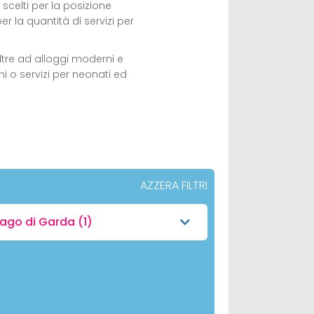
, scelti per la posizione
er la quantità di servizi per
ltre ad alloggi moderni e
i o servizi per neonati ed
AZZERA FILTRI
Lago di Garda
(1)
)