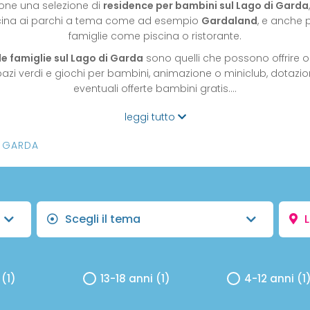
ione una selezione di
residence per bambini sul Lago di Garda
vicina ai parchi a tema come ad esempio
Gardaland
, e anche p
famiglie come piscina o ristorante.
lle famiglie sul Lago di Garda
sono quelli che possono offrire o
azi verdi e giochi per bambini, animazione o miniclub, dotazion
eventuali offerte bambini gratis.…
leggi tutto
I GARDA
Scegli il tema
 (1)
13-18 anni (1)
4-12 anni (1