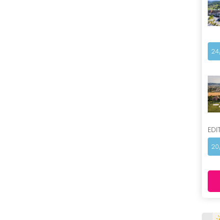
24
EDI
20