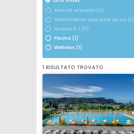
DEVE AVERE
Animali ammessi (0)
Direttamente sulle piste da sci (0
Nursery 0-1 (0)
Piscina (1)
Wellness (1)
1 RISULTATO TROVATO