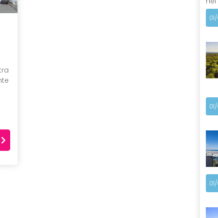
nel
01
tra
nte
01
01