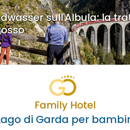
dwasser sull'Albula: la tra
Rosso
Family Hotel
ago di Garda per bambin