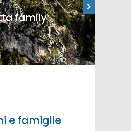
tta family
i e famiglie