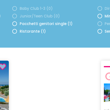
Baby Club 1-3 (0)
Di
)
Junior/Teen Club (0)
Mi
Pacchetti genitori single (1)
Per
Ristorante (1)
Se