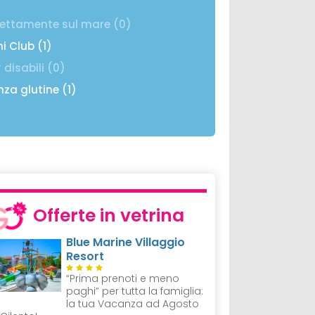
rettamente sul mare (0)
ni Club (1)
 disabili (0)
nza glutine (1)
Offerte in vetrina
Blue Marine Villaggio
Resort
“Prima prenoti e meno
paghi” per tutta la famiglia:
la tua Vacanza ad Agosto