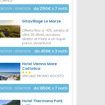
 Cilento!
da 2150€
x 7 notti
/08/2026 - 31/08/2026
Gitavillage Le Marze
Offerta fino a -10%: pineta di
oltre 20 ettari, accesso
diretto al mare e un super
parco avventura!
da 459€
x 3 notti
/06/2026 - 31/08/2026
Hotel Vienna Mare
Cattolica
S
SPECIALE PROMO AGOSTO
da 1850€
x 7 notti
/08/2026 - 31/08/2026
Hotel Thermana Park