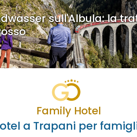
dwasser sull'Albula: la tra
Rosso
Family Hotel
otel a Trapani per famigl