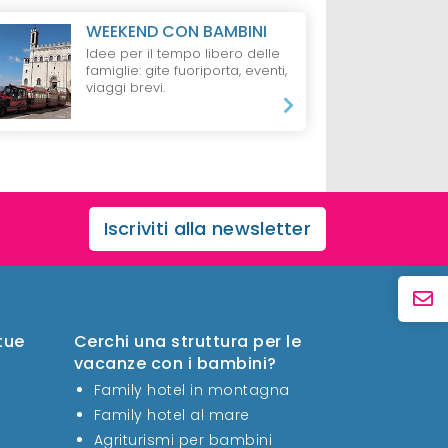
WEEKEND CON BAMBINI
Idee per il tempo libero delle
famiglie: gite fuoriporta, eventi,
viaggi brevi.
Iscriviti alla newsletter
 tue
Cerchi una struttura per le
vacanze con i bambini?
Family hotel in montagna
Family hotel al mare
Agriturismi per bambini