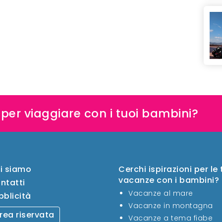
e per viaggiare con i tuoi bambini?
i siamo
Cerchi ispirazioni per le
vacanze con i bambini?
ntatti
Vacanze al mare
bblicità
Vacanze in montagna
rea riservata
Vacanze a tema fiabe