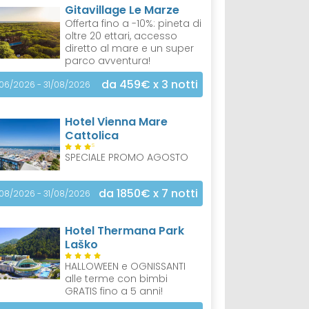
Gitavillage Le Marze
Offerta fino a -10%: pineta di
oltre 20 ettari, accesso
diretto al mare e un super
parco avventura!
da 459€
x 3 notti
/06/2026 - 31/08/2026
Hotel Vienna Mare
Cattolica
S
SPECIALE PROMO AGOSTO
da 1850€
x 7 notti
/08/2026 - 31/08/2026
Hotel Thermana Park
Laško
HALLOWEEN e OGNISSANTI
alle terme con bimbi
GRATIS fino a 5 anni!