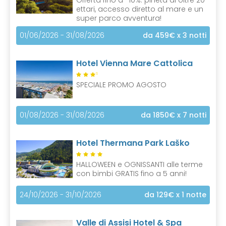
Offerta fino a -10%: pineta di oltre 20
ettari, accesso diretto al mare e un
super parco avventura!
01/06/2026 - 31/08/2026
da 459€
x 3 notti
Hotel Vienna Mare Cattolica
S
SPECIALE PROMO AGOSTO
01/08/2026 - 31/08/2026
da 1850€
x 7 notti
Hotel Thermana Park Laško
HALLOWEEN e OGNISSANTI alle terme
con bimbi GRATIS fino a 5 anni!
24/10/2026 - 31/10/2026
da 129€
x 1 notte
Valle di Assisi Hotel & Spa