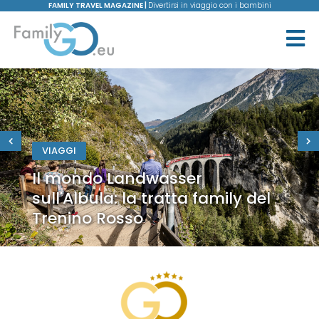
FAMILY TRAVEL MAGAZINE |
Divertirsi in viaggio con i bambini
VIAGGI
Il mondo Landwasser
sull'Albula: la tratta family del
Trenino Rosso