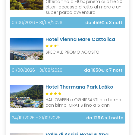
Offerta fino a -10%: pineta di oltre 20
ettari, accesso diretto al mare e un
super parco avventura!
01/06/2026 - 31/08/2026
da 459€
x 3 notti
Hotel Vienna Mare Cattolica
S
SPECIALE PROMO AGOSTO
01/08/2026 - 31/08/2026
da 1850€
x 7 notti
Hotel Thermana Park Laško
HALLOWEEN e OGNISSANTI alle terme
con bimbi GRATIS fino a 5 anni!
24/10/2026 - 31/10/2026
da 129€
x 1 notte
Valle di Assisi Hotel & Spa