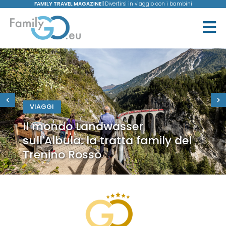
FAMILY TRAVEL MAGAZINE |
Divertirsi in viaggio con i bambini
VIAGGI
Il mondo Landwasser
sull'Albula: la tratta family del
Trenino Rosso