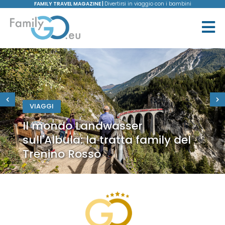
FAMILY TRAVEL MAGAZINE |
Divertirsi in viaggio con i bambini
VIAGGI
Il mondo Landwasser
sull'Albula: la tratta family del
Trenino Rosso