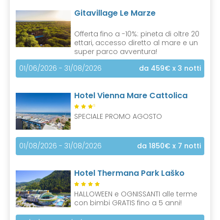
Gitavillage Le Marze
Offerta fino a -10%: pineta di oltre 20
ettari, accesso diretto al mare e un
super parco avventura!
01/06/2026 - 31/08/2026
da 459€
x 3 notti
Hotel Vienna Mare Cattolica
S
SPECIALE PROMO AGOSTO
01/08/2026 - 31/08/2026
da 1850€
x 7 notti
Hotel Thermana Park Laško
HALLOWEEN e OGNISSANTI alle terme
con bimbi GRATIS fino a 5 anni!