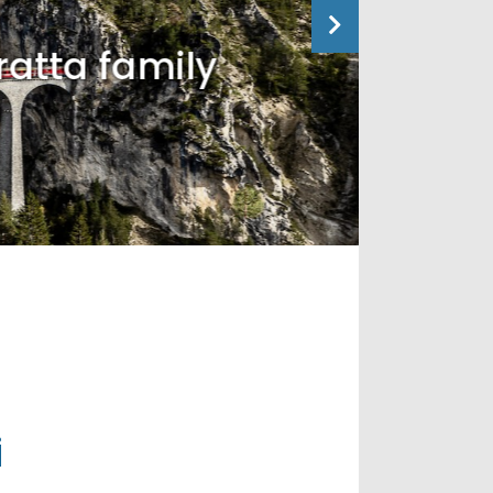
tta family
i