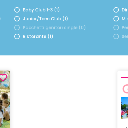
Baby Club 1-3 (1)
Di
)
Junior/Teen Club (1)
Mi
Pacchetti genitori single (0)
Per
Ristorante (1)
Se