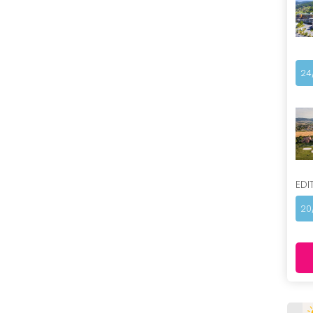
24
EDI
20