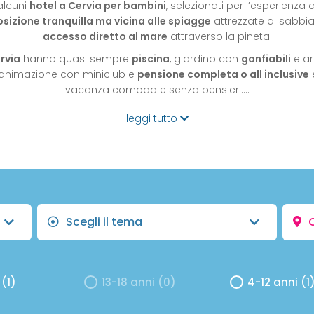
alcuni
hotel a Cervia per bambini
, selezionati per l’esperienza
sizione tranquilla ma vicina alle spiagge
attrezzate di sabbia 
accesso diretto al mare
attraverso la pineta.
rvia
hanno quasi sempre
piscina
, giardino con
gonfiabili
e ar
, animazione con miniclub e
pensione completa o all inclusive
vacanza comoda e senza pensieri.…
leggi tutto
Scegli il tema
 (1)
13-18 anni (0)
4-12 anni (1