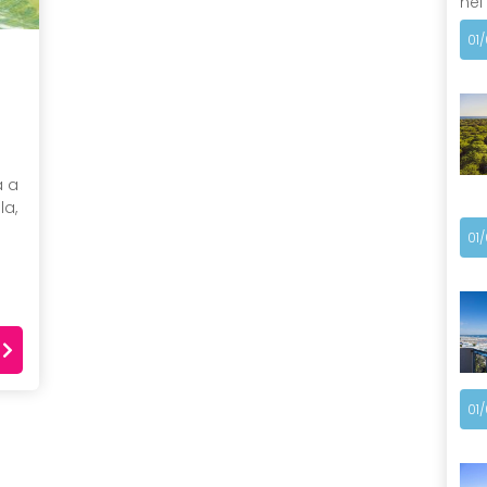
nel
01
a a
la,
01
01