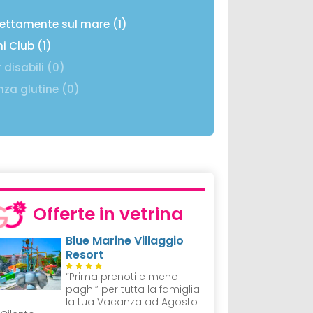
rettamente sul mare (1)
ni Club (1)
 disabili (0)
nza glutine (0)
Offerte in vetrina
Blue Marine Villaggio
Resort
“Prima prenoti e meno
paghi” per tutta la famiglia:
la tua Vacanza ad Agosto