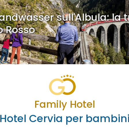
dwasser sull'Albula: la tra
Rosso
Family Hotel
Hotel Cervia per bambin