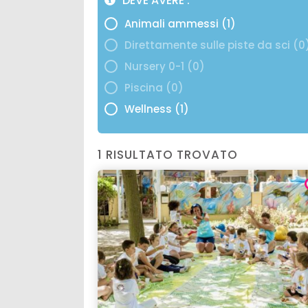
DEVE AVERE
Animali ammessi (1)
Direttamente sulle piste da sci (0
Nursery 0-1 (0)
Piscina (0)
Wellness (1)
1 RISULTATO TROVATO