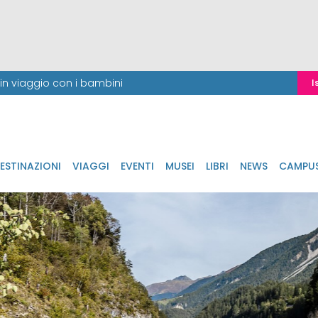
i in viaggio con i bambini
I
ESTINAZIONI
VIAGGI
EVENTI
MUSEI
LIBRI
NEWS
CAMPU