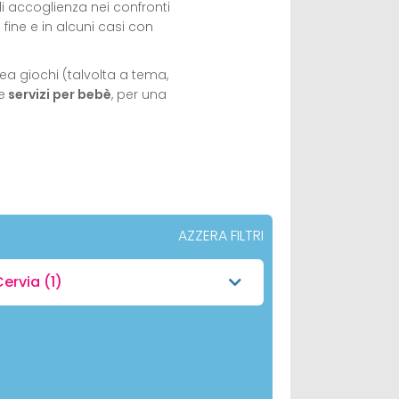
 di accoglienza nei confronti
fine e in alcuni casi con
ea giochi (talvolta a tema,
e
servizi per bebè
, per una
AZZERA FILTRI
Cervia
(1)
)