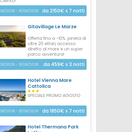
 Cilento!
da 2150€
x 7 notti
/08/2026 - 31/08/2026
Gitavillage Le Marze
Offerta fino a -10%: pineta di
oltre 20 ettari, accesso
diretto al mare e un super
parco avventura!
da 459€
x 3 notti
/06/2026 - 31/08/2026
Hotel Vienna Mare
Cattolica
S
SPECIALE PROMO AGOSTO
da 1850€
x 7 notti
/08/2026 - 31/08/2026
Hotel Thermana Park