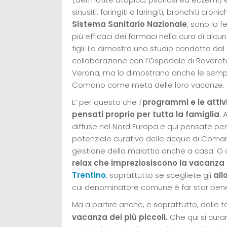
sinusiti, faringiti o laringiti, bronchiti cronic
Sistema Sanitario Nazionale
, sono la 
più efficaci dei farmaci nella cura di alcun
figli. Lo dimostra uno studio condotto da
collaborazione con l’Ospedale di Rovereto 
Verona, ma lo dimostrano anche le semp
Comano come meta delle loro vacanze.
E’ per questo che
i
programmi e le attiv
pensati proprio per tutta la famiglia
.
A
diffuse nel Nord Europa e qui pensate per ill
potenziale curativo delle acque di Comano
gestione della malattia anche a casa. O
relax che impreziosiscono la vacanz
Trentino
, soprattutto se scegliete gli
all
cui denominatore comune è far star bene 
Ma a partire anche, e soprattutto, dalle t
vacanza dei più piccoli.
Che qui si cura