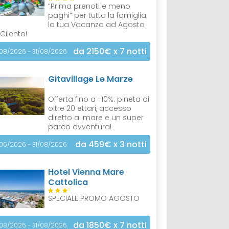
“Prima prenoti e meno
paghi” per tutta la famiglia:
la tua Vacanza ad Agosto
 Cilento!
da 2150€
x 7 notti
/08/2026 - 31/08/2026
Gitavillage Le Marze
Offerta fino a -10%: pineta di
oltre 20 ettari, accesso
diretto al mare e un super
parco avventura!
da 459€
x 3 notti
/06/2026 - 31/08/2026
Hotel Vienna Mare
Cattolica
S
SPECIALE PROMO AGOSTO
da 1850€
x 7 notti
/08/2026 - 31/08/2026