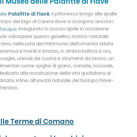
Il Museo delle Palafitte di Fiavé
, il pittoresco borgo alle spalle
elle
Palafitte di Fiavé
otopo del lago di Carera dove si scorgono ancora i
. Inaugurato lo scorso aprile in occasione
ull’acqua
ole valorizzare questo gioiellino storico-naturale
Trentino, nella Lista del Patrimonio dell’Umanità stilata
ceramica e monili in bronzo, in ambra baltica e oro,
oviglie, utensili da cucina e strumenti da lavoro, un
limentari come spighe di grano, corniole, nocciole,
dicato alla ricostruzione della vita quotidiana al
cata, infine, all’unicità naturale del biotopo Fiavé-
Trentino.
 alle Terme di Comano