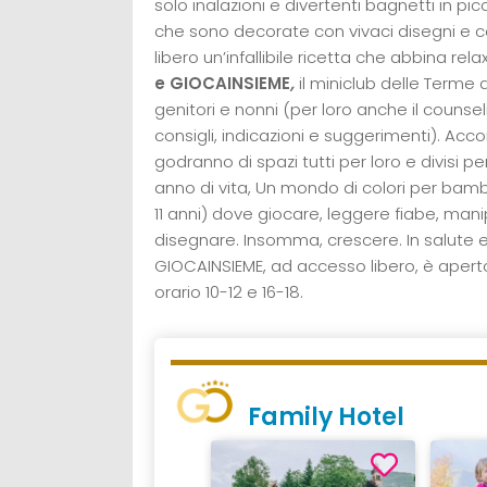
solo inalazioni e divertenti bagnetti in 
che sono decorate con vivaci disegni e c
libero un’infallibile ricetta che abbina re
e GIOCAINSIEME
,
il miniclub delle Terme 
genitori e nonni (per loro anche il counse
consigli, indicazioni e suggerimenti). Ac
godranno di spazi tutti per loro e divisi p
anno di vita, Un mondo di colori per bamb
11 anni) dove giocare, leggere fiabe, manip
disegnare. Insomma, crescere. In salute e 
GIOCAINSIEME, ad accesso libero, è apert
orario 10-12 e 16-18.
Family Hotel