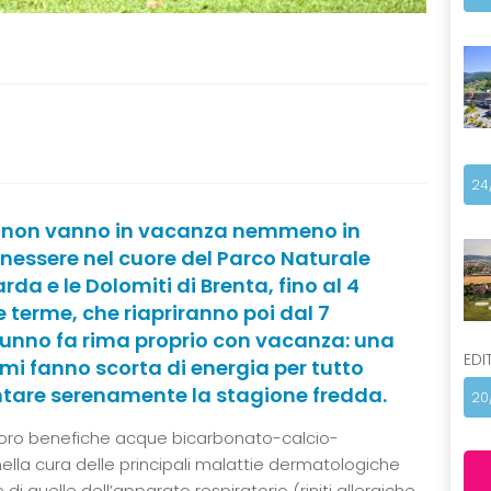
24
o non vanno in vacanza nemmeno in
enessere nel cuore del Parco Naturale
rda e le Dolomiti di Brenta, fino al 4
 terme, che riapriranno poi dal 7
tunno fa rima proprio con vacanza: una
EDI
imi fanno scorta di energia per tutto
ontare serenamente la stagione fredda.
20
e loro benefiche acque bicarbonato-calcio-
lla cura delle principali malattie dermatologiche
i quelle dell’apparato respiratorio (riniti allergiche,