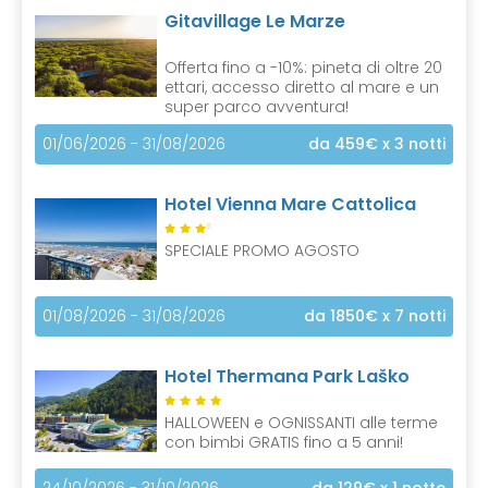
Gitavillage Le Marze
Offerta fino a -10%: pineta di oltre 20
ettari, accesso diretto al mare e un
super parco avventura!
01/06/2026 - 31/08/2026
da 459€
x 3 notti
Hotel Vienna Mare Cattolica
S
SPECIALE PROMO AGOSTO
01/08/2026 - 31/08/2026
da 1850€
x 7 notti
Hotel Thermana Park Laško
HALLOWEEN e OGNISSANTI alle terme
con bimbi GRATIS fino a 5 anni!
24/10/2026 - 31/10/2026
da 129€
x 1 notte