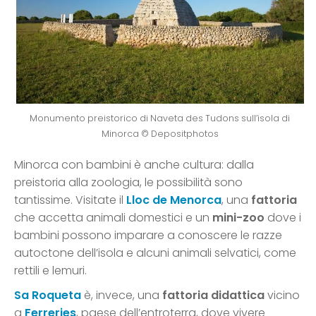
Monumento preistorico di Naveta des Tudons sull’isola di
Minorca © Depositphotos
Minorca con bambini è anche cultura: dalla
preistoria alla zoologia, le possibilità sono
tantissime. Visitate il
Lloc de Menorca
, una
fattoria
che accetta animali domestici e un
mini-zoo
dove i
bambini possono imparare a conoscere le razze
autoctone dell’isola e alcuni animali selvatici, come
rettili e lemuri.
Sa Roqueta
è, invece, una
fattoria didattica
vicino
a
Ferreries
, paese dell’entroterra, dove vivere