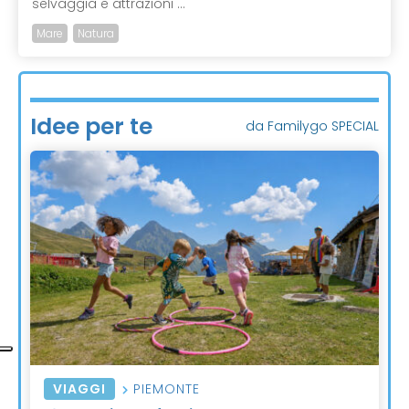
selvaggia e attrazioni ...
Mare
Natura
Idee per te
da Familygo SPECIAL
VIAGGI
PIEMONTE