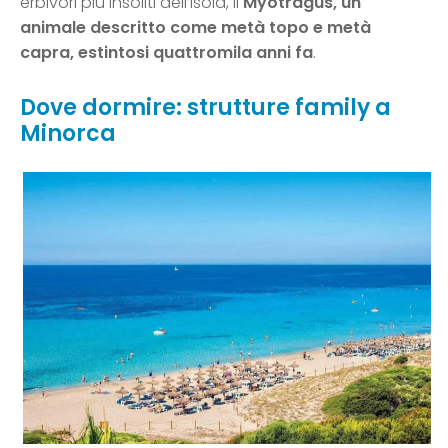
erbivori più insoliti dell’isola, il
Myotragus, un
animale descritto come metà topo e metà
capra, estintosi quattromila anni fa
.
Dove dormire: strutture family a
Minorca