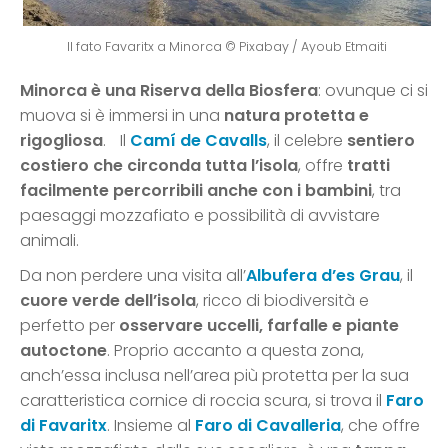
Il fato Favaritx a Minorca © Pixabay / Ayoub Etmaiti
Minorca è una Riserva della Biosfera
: ovunque ci si
muova si è immersi in una
natura protetta e
rigogliosa
. Il
Camí de Cavalls
, il celebre
sentiero
costiero che circonda tutta l’isola
, offre
tratti
facilmente percorribili anche con i bambini
, tra
paesaggi mozzafiato e possibilità di avvistare
animali.
Da non perdere una visita all’
Albufera d’es Grau
, il
cuore verde dell’isola
, ricco di biodiversità e
perfetto per
osservare uccelli, farfalle e piante
autoctone
. Proprio accanto a questa zona,
anch’essa inclusa nell’area più protetta per la sua
caratteristica cornice di roccia scura, si trova il
Faro
di Favaritx
. Insieme al
Faro di Cavalleria
, che offre