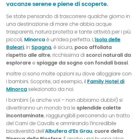
vacanze serene e piene di scoperte.
Se state pensando di trascorrere qualche giorno in
una destinazione di mare che abbia acque
trasparenti, natura protetta e tante attività per i più
piccoli,
Minorca
è un’idea perfetta. L’
isola delle
Baleari
, in
Spagna
, è sicura,
poco affollata
rispetto alle altre
, ricchissima di
scorci naturali da
esplorare
e
spiagge da sogno con fondali bassi
.
Inoltre ci sono molte opzioni su dove alloggiare con
i bambini. Scoprite, ad esempio, il
Family Hotel di
Minorca
selezionato da noi.
I bambini (e anche voi – non abbiamo dubbi!) si
divertiranno un mondo tra le
splendide calette
incontaminate
, raggiungibili percorrendo un tratto
del Camí de Cavalls e ammirando l’incredibile
biodiversità dell’
Albufera d’Es Grau
,
cuore della
Riserva della Biosfera
. È anche una buona idea