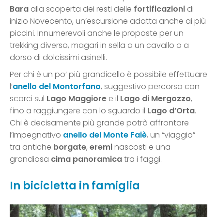
Bara
alla scoperta dei resti delle
fortificazioni
di
inizio Novecento, un’escursione adatta anche ai più
piccini. Innumerevoli anche le proposte per un
trekking diverso, magari in sella a un cavallo o a
dorso di dolcissimi asinelli.
Per chi è un po’ più grandicello è possibile effettuare
l’
anello del Montorfano
, suggestivo percorso con
scorci sul
Lago Maggiore
e il
Lago di Mergozzo
,
fino a raggiungere con lo sguardo il
Lago d’Orta
.
Chi è decisamente più grande potrà affrontare
l’impegnativo
anello del Monte Faiè
, un “viaggio”
tra antiche
borgate
,
eremi
nascosti e una
grandiosa
cima panoramica
tra i faggi.
In bicicletta in famiglia