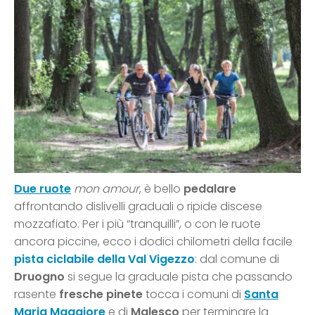
Due ruote
mon amour
, è bello
pedalare
affrontando dislivelli graduali o ripide discese
mozzafiato. Per i più “tranquilli”, o con le ruote
ancora piccine, ecco i dodici chilometri della facile
pista ciclabile della Val Vigezzo
: dal comune di
Druogno
si segue la graduale pista che passando
rasente
fresche pinete
tocca i comuni di
Santa
Maria Maggiore
e di
Malesco
per terminare la