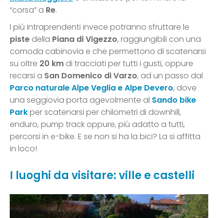
“corsa” a
Re
.
I più intraprendenti invece potranno sfruttare le
piste
della
Piana di Vigezzo
, raggiungibili con una
comoda cabinovia e che permettono di scatenarsi
su oltre
20 km
di tracciati per tutti i gusti, oppure
recarsi a
San Domenico di Varzo
, ad un passo dal
Parco naturale Alpe Veglia e Alpe Devero
, dove
una seggiovia porta agevolmente al
Sando bike
Park
per scatenarsi per chilometri di downhill,
enduro, pump track oppure, più adatto a tutti,
percorsi in e-bike. E se non si ha la bici? La si affitta
in loco!
I luoghi da visitare: ville e castelli