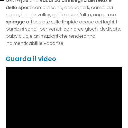
servire per una
vacanza all’insegna del relax e
dello sport
come piscine, acquapark, campi da
calcio, beach volley, golf e quant’altro, comprese
spiagge
affacciate sulle limpide acque dei laghi. I
bambini sono i benvenuti con aree giochi dedicate,
baby club e animazioni che renderanno
indimenticabili le vacanze.
Guarda il video