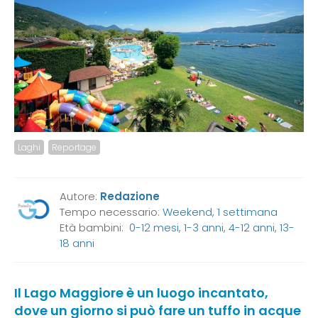
Laghi
Reportage
Autore:
Redazione
Tempo necessario:
Weekend, 1 settimana
Età bambini:
0-12 mesi
,
1-3 anni
,
4-12 anni
,
13-
18 anni
Il Lago Maggiore è un luogo incantato,
dove un giorno si può fare un tuffo in acque