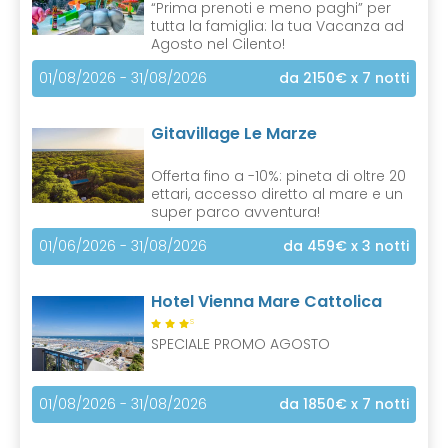
“Prima prenoti e meno paghi” per
tutta la famiglia: la tua Vacanza ad
Agosto nel Cilento!
01/08/2026 - 31/08/2026
da 2150€
x 7 notti
Gitavillage Le Marze
Offerta fino a -10%: pineta di oltre 20
ettari, accesso diretto al mare e un
super parco avventura!
01/06/2026 - 31/08/2026
da 459€
x 3 notti
Hotel Vienna Mare Cattolica
S
SPECIALE PROMO AGOSTO
01/08/2026 - 31/08/2026
da 1850€
x 7 notti