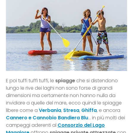
E poi tuffi tuffi tuffi, le
spiagge
che si distendono
lungo le rive dei laghi non sono forse di grandi
dimensioni ma certamente non hanno nulla da
invidiare a quelle del mare, ecco quindi le spiagge
libere come a
Verbania
,
Stresa
,
Ghiffa
, e ancora
Cannero e Cannobio Bandiera Blu
… in più molti dei
campeggi aderenti al
Consorzio del Lago
Maggiore
offrono
spiagge private attrezzate
con