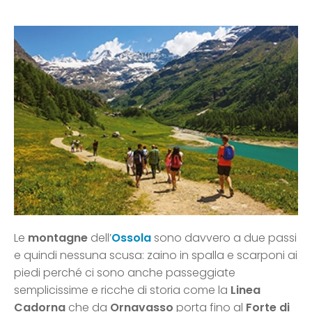
Le
montagne
dell’
Ossola
sono davvero a due passi
e quindi nessuna scusa: zaino in spalla e scarponi ai
piedi perché ci sono anche passeggiate
semplicissime e ricche di storia come la
Linea
Cadorna
che da
Ornavasso
porta fino al
Forte di