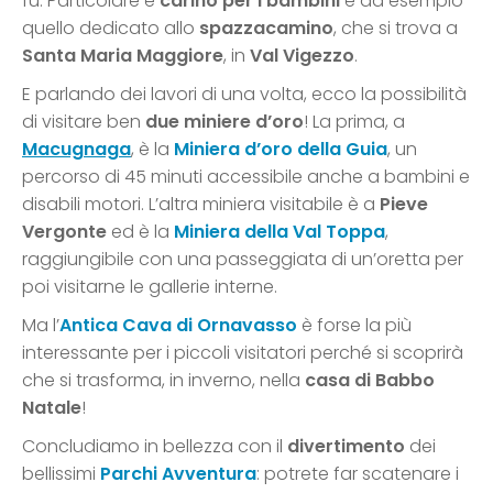
fu. Particolare e
carino per i bambini
è ad esempio
quello dedicato allo
spazzacamino
, che si trova a
Santa Maria Maggiore
, in
Val Vigezzo
.
E parlando dei lavori di una volta, ecco la possibilità
di visitare ben
due miniere d’oro
! La prima, a
Macugnaga
, è la
Miniera d’oro della Guia
, un
percorso di 45 minuti accessibile anche a bambini e
disabili motori. L’altra miniera visitabile è a
Pieve
Vergonte
ed è la
Miniera della Val Toppa
,
raggiungibile con una passeggiata di un’oretta per
poi visitarne le gallerie interne.
Ma l’
Antica Cava di Ornavasso
è forse la più
interessante per i piccoli visitatori perché si scoprirà
che si trasforma, in inverno, nella
casa di Babbo
Natale
!
Concludiamo in bellezza con il
divertimento
dei
bellissimi
Parchi Avventura
: potrete far scatenare i