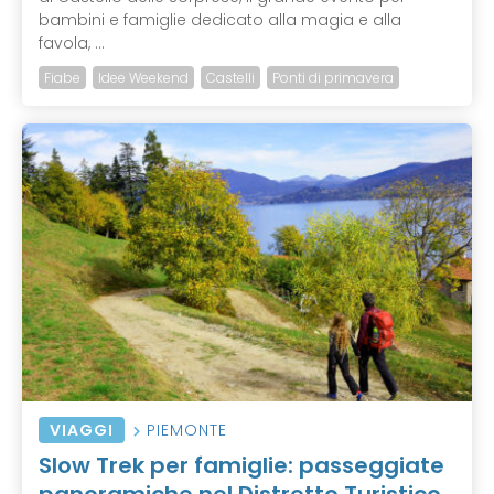
bambini e famiglie dedicato alla magia e alla
favola, ...
Fiabe
Idee Weekend
Castelli
Ponti di primavera
VIAGGI
PIEMONTE
Slow Trek per famiglie: passeggiate
panoramiche nel Distretto Turistico