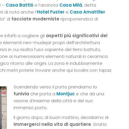
ì –
Casa Battlò
e l’arcinota
Casa Milà
, detta
i di nota anche l’
Hotel Fuster
e
Casa Amattller
.
ta” di
facciate moderniste
riproponendoci di
 infatti a cogliere gli
aspetti più significativi del
a elementi neo-mudejar propri dell’architettura
 in cui risalta l’uso sapiente del ferro battuto,
one ai numerosissimi elementi naturali in ceramica
algico ritorno alle origini. La zona è indubbiamente
ochi metri potete trovare anche qui localini con tapas
Scendendo verso il porto prendiamo la
funivia
che porta a
Montjuc
e che dà una
visione d’insieme della città e del suo
immenso porto.
Il giorno dopo, di buon mattino, decidiamo di
immergerci nella vita di quartiere
. Gratìa