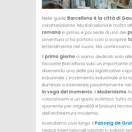
Nelle guide
Barcellona è la città di Gau
caratterizzante. Ma Barcellona è molto al
romana
in primis e poi sede di uno dei
p
avventura ci ha portato così a scoprire
t
letteralmente nel cuore. Ma cominciamo
Il
primo giorno
ci siamo dedicati solo all
facciate! Barcellona subì un importante in
divenendo una delle più significative capi
industriale. L’incremento industriale e la 
illuminati a intervenire pesantemente n
in voga del momento
: il
Modernismo
fa
coloratissimi e un gusto eclettico tutto n
sponente per originalità e bravura tecn
dell’architettura moderna.
Scendiamo così lungo il
Passeig de Gra
negozi internazionali ospitati in palazzi s