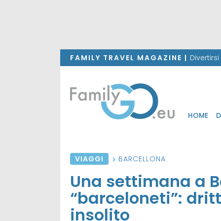
FAMILY TRAVEL MAGAZINE |
Divertirs
HOME
D
VIAGGI
BARCELLONA
Una settimana a B
“barceloneti”: drit
insolito