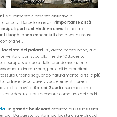
dì
, sicuramente elemento distintivo e
tro ancora. Barcellona era un’
importante città
rincipali porti del Mediterraneo
. La nostra
anti luoghi poco conosciuti
che ci sono rimasti
 con ordine…
e
f
acciate dei palazzi
… sì, avete capito bene, alle
tervento urbanistico alla fine dell’Ottocento
tali europee, simbolo della grande rivoluzione
susseguente inurbazione, portò gli imprenditori
el tessuto urbano seguendo naturalmente lo
stile più
tto di linee decorative vivaci, elementi floreali
uovo, che trovò in
Antoni Gaudi
il suo massimo
ica, considerato unanimemente come uno dei padri
tìa
, un
grande boulevard
affollato di lussuosissimi
plendidi. Da questo punto in poi basta alzare gli occhi!