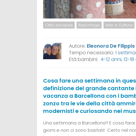
Città europee
Reportage
Arte e Cultura
Autore:
Eleonora De Filippis
Tempo necessario:
1 settim
Età bambini:
4-12 anni
,
13-18
Cosa fare una settimana in questo
definizione del grande cantante
vacanza a Barcellona con i bambin
zonzo tra le vie della città ammi
modernisti e curiosando nei muse
Una settimana a Barcellona? E cosa farai 
giorni e non ci sono bastati! Certo nel n