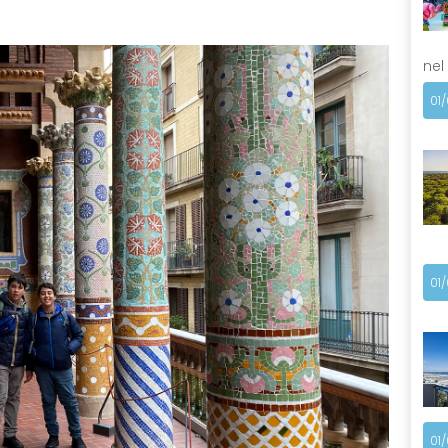
nel
01
01
01