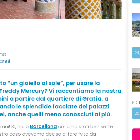
24
ana
 anni
 “un gioiello al sole”, per usare la
 Freddy Mercury? Vi raccontiamo la nostra
i a partire dal quartiere di Gratìa, a
EDI
rando le splendide facciate dei palazzi
i, anche quelli meno conosciuti ai più.
20
mai! Sì, noi a
Barcellona
ci siamo stati ben sette
ostro caso avevamo deciso di fare “vita da