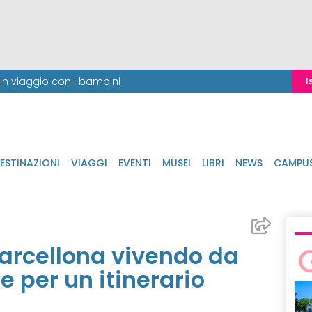
i in viaggio con i bambini
I
ESTINAZIONI
VIAGGI
EVENTI
MUSEI
LIBRI
NEWS
CAMPU
arcellona vivendo da
te per un itinerario