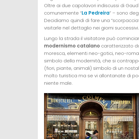
Oltre ai due capolavori indiscussi di Gaud
comunemente “
La Pedreira
” – sono degn
Decidiamo quindi di fare una “scorpaccia
visitarle nel dettaglio nei giorni successivi.
Lungo la strada il visitatore può cominciare
modernismo catalano
caratterizzato d
moresca, elementi neo-gotici, neo-romanici
simbolo della modernità, che si contrapp
(fiori, piante, animali) simbolo di un nost
molto turistica ma se vi allontanate di p
niente male.