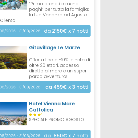
“Prima prenoti e meno
paghi” per tutta la famiglia:
la tua Vacanza ad Agosto
 Cilento!
da 2150€
x 7 notti
/08/2026 - 31/08/2026
Gitavillage Le Marze
Offerta fino a -10%: pineta di
oltre 20 ettari, accesso
diretto al mare e un super
parco avventura!
da 459€
x 3 notti
/06/2026 - 31/08/2026
Hotel Vienna Mare
Cattolica
S
SPECIALE PROMO AGOSTO
da 1850€
x 7 notti
/08/2026 - 31/08/2026