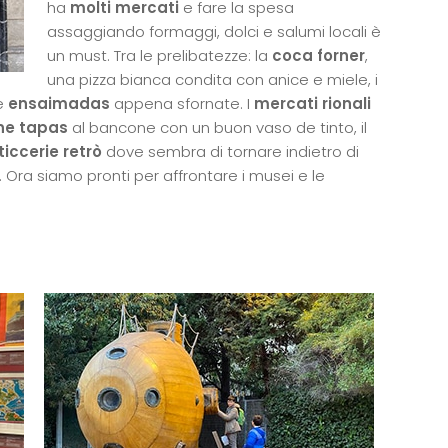
ha
molti mercati
e fare la spesa
assaggiando formaggi, dolci e salumi locali è
un must. Tra le prelibatezze: la
coca forner
,
una pizza bianca condita con anice e miele, i
le
ensaimadas
appena sfornate. I
mercati rionali
ne tapas
al bancone con un buon vaso de tinto, il
iccerie retrò
dove sembra di tornare indietro di
. Ora siamo pronti per affrontare i musei e le