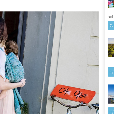
nel
01
01
01