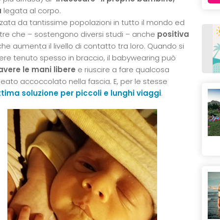
a
legata al corpo.
izzata da tantissime popolazioni in tutto il mondo ed
re che – sostengono diversi studi – anche
positiva
 che aumenta il livello di contatto tra loro. Quando si
re tenuto spesso in braccio, il babywearing può
avere le mani libere
e riuscire a fare qualcosa
ato accoccolato nella fascia. E, per le stesse
ttima soluzione per piccoli e lunghi viaggi
.