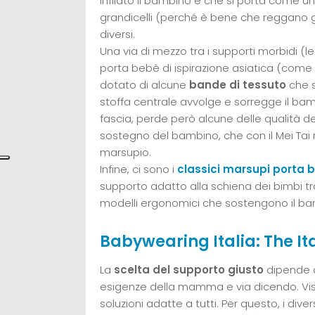
infilato il bambino e che si porta come un
grandicelli (perché è bene che reggano gi
diversi.
Una via di mezzo tra i supporti morbidi (le f
porta bebè di ispirazione asiatica (com
dotato di alcune
bande di tessuto
che s
stoffa centrale avvolge e sorregge il bam
fascia, perde però alcune delle qualità de
sostegno del bambino, che con il Mei Ta
marsupio.
Infine, ci sono i
classici marsupi porta 
supporto adatto alla schiena dei bimbi tr
modelli ergonomici che sostengono il bam
Babywearing Italia: The I
La
scelta del supporto giusto
dipende da
esigenze della mamma e via dicendo. Vist
soluzioni adatte a tutti. Per questo, i diver