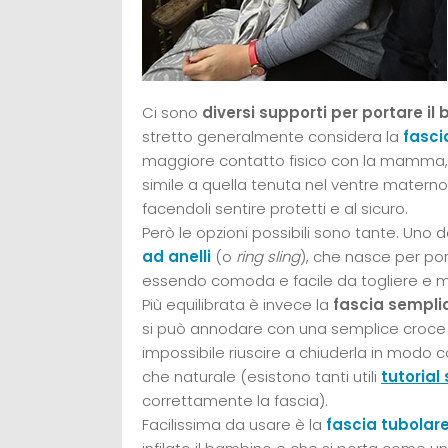
Ci sono
diversi supporti per portare i
stretto generalmente considera la
fasci
maggiore contatto fisico con la mamma, 
simile a quella tenuta nel ventre materno
facendoli sentire protetti e al sicuro.
Però le opzioni possibili sono tante. Uno 
ad anelli
(o
ring sling
), che nasce per por
essendo comoda e facile da togliere e met
Più equilibrata è invece la
fascia sempli
si può annodare con una semplice croce 
impossibile riuscire a chiuderla in modo c
che naturale (esistono tanti utili
tutorial
correttamente la fascia).
Facilissima da usare è la
fascia tubolar