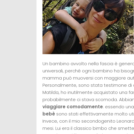
Un bambino avvolto nella fascia è genera
universali, perché ogni bambino ha bisogni 
mamma può muoversi con maggiore auton
Personalmente, sono stata testimone di og
Matilda, ho inutilmente acquistato una fasc
probabilmente ci stava scomoda. Abbiamo 
viaggiare comodamente
: essendo una 
bebè
sono stati effettivamente molto util
Invece, con il mio secondogenito Leonardo,
mesi. Lui era il classico bimbo che smette