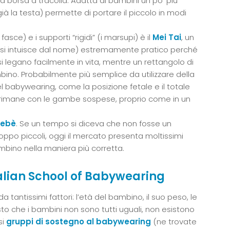
a borsa a tracolla. Adatta ai bambini un po’ più
à la testa) permette di portare il piccolo in modi
asce) e i supporti “rigidi” (i marsupi) è il
Mei Tai
, un
e si intuisce dal nome) estremamente pratico perché
i legano facilmente in vita, mentre un rettangolo di
bino. Probabilmente più semplice da utilizzare della
l babywearing, come la posizione fetale e il totale
i rimane con le gambe sospese, proprio come in un
bebè
. Se un tempo si diceva che non fosse un
oppo piccoli, oggi il mercato presenta moltissimi
bino nella maniera più corretta.
talian School of Babywearing
 tantissimi fattori: l’età del bambino, il suo peso, le
o che i bambini non sono tutti uguali, non esistono
si
gruppi di sostegno al babywearing
(ne trovate