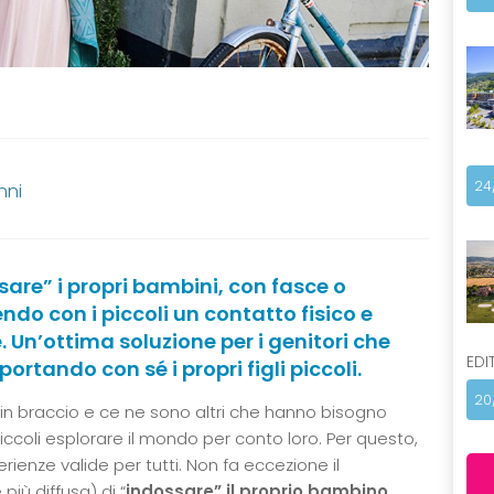
24
nni
sare” i propri bambini, con fasce o
do con i piccoli un contatto fisico e
. Un’ottima soluzione per i genitori che
EDI
rtando con sé i propri figli piccoli.
20
n braccio e ce ne sono altri che hanno bisogno
ccoli esplorare il mondo per conto loro. Per questo,
nze valide per tutti. Non fa eccezione il
più diffusa) di “
indossare” il proprio bambino,