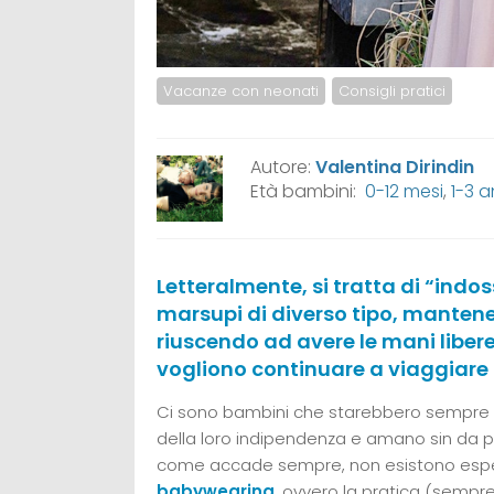
Vacanze con neonati
Consigli pratici
Autore:
Valentina Dirindin
Età bambini:
0-12 mesi
,
1-3 a
Letteralmente, si tratta di “indos
marsupi di diverso tipo, mantenen
riuscendo ad avere le mani libere
vogliono continuare a viaggiare po
Ci sono bambini che starebbero sempre i
della loro indipendenza e amano sin da pi
come accade sempre, non esistono esperie
babywearing
, ovvero la pratica (sempre 