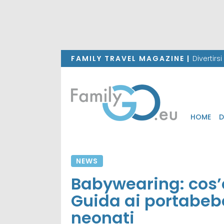
FAMILY TRAVEL MAGAZINE |
Divertirs
HOME
D
NEWS
Babywearing: cos’è
Guida ai portabebè
neonati