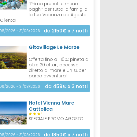
“Prima prenoti e meno
paghi” per tutta la famiglia:
la tua Vacanza ad Agosto
 Cilento!
da 2150€
x 7 notti
/08/2026 - 31/08/2026
Gitavillage Le Marze
Offerta fino a -10%: pineta di
oltre 20 ettari, accesso
diretto al mare e un super
parco avventura!
da 459€
x 3 notti
/06/2026 - 31/08/2026
Hotel Vienna Mare
Cattolica
S
SPECIALE PROMO AGOSTO
da 1850€
x 7 notti
/08/2026 - 31/08/2026