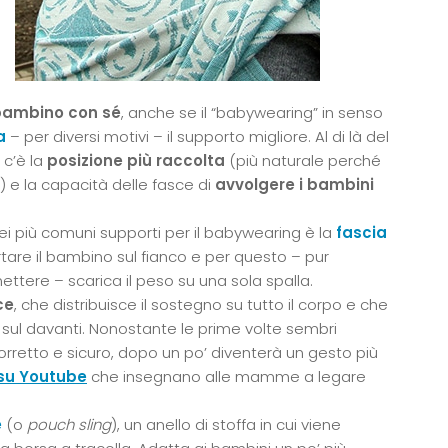
l bambino con sé
, anche se il “babywearing” in senso
a
– per diversi motivi – il supporto migliore. Al di là del
c’è la
posizione più raccolta
(più naturale perché
) e la capacità delle fasce di
avvolgere i bambini
dei più comuni supporti per il babywearing è la
fascia
tare il bambino sul fianco e per questo – pur
tere – scarica il peso su una sola spalla.
ce
, che distribuisce il sostegno su tutto il corpo e che
sul davanti. Nonostante le prime volte sembri
orretto e sicuro, dopo un po’ diventerà un gesto più
 su Youtube
che insegnano alle mamme a legare
e
(o
pouch sling
), un anello di stoffa in cui viene