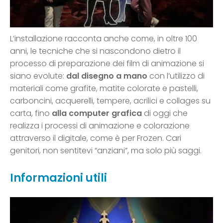
L’installazione racconta anche come, in oltre 100
anni, le tecniche che si nascondono dietro il
processo di preparazione dei film di animazione si
siano evolute:
dal disegno a mano
con l’utilizzo di
materiali come grafite, matite colorate e pastelli,
carboncini, acquerelli, tempere, acrilici e collages su
carta, fino
alla computer grafica
di oggi che
realizza i processi di animazione e colorazione
attraverso il digitale, come è per Frozen. Cari
genitori, non sentitevi “anziani”, ma solo più saggi.
Informazioni utili