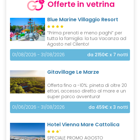
Offerte in vetrina
Blue Marine Villaggio Resort
“Prima prenoti e meno paghi” per
tutta la famiglia: la tua Vacanza ad
Agosto nel Cilento!
01/08/2026 - 31/08/2026
da 2150€
x 7 notti
Gitavillage Le Marze
Offerta fino a -10%: pineta di oltre 20
ettari, accesso diretto al mare e un
super parco avventura!
01/06/2026 - 31/08/2026
da 459€
x 3 notti
Hotel Vienna Mare Cattolica
S
SPECIALE PROMO AGOSTO