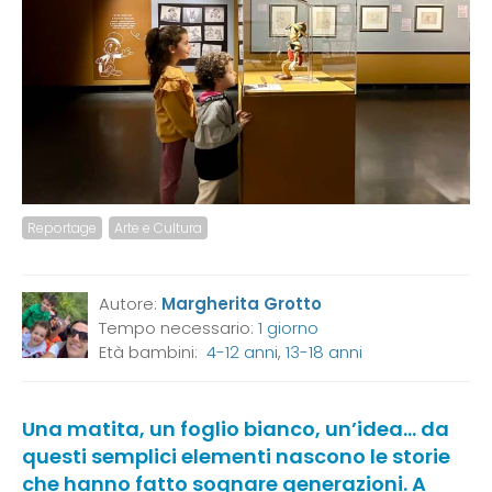
Reportage
Arte e Cultura
Autore:
Margherita Grotto
Tempo necessario:
1 giorno
Età bambini:
4-12 anni
,
13-18 anni
Una matita, un foglio bianco, un’idea… da
questi semplici elementi nascono le storie
che hanno fatto sognare generazioni. A