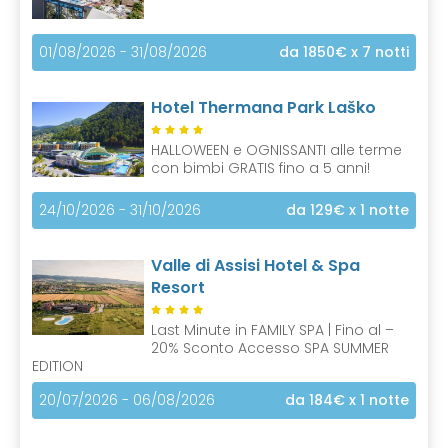
01/08/2026 - 31/08/2026
da 1850€
x 7 notti
Hotel Thermana Park Laško
HALLOWEEN e OGNISSANTI alle terme
con bimbi GRATIS fino a 5 anni!
24/10/2026 - 31/10/2026
da 129€
x 1 notte
Valle di Assisi Hotel & Spa
Resort
Last Minute in FAMILY SPA | Fino al –
20% Sconto Accesso SPA SUMMER
EDITION
20/07/2026 - 06/08/2026
da 184€
x 1 notte