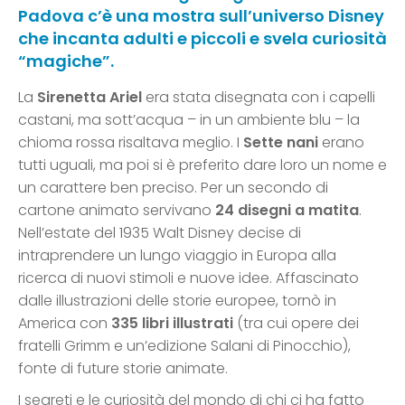
Padova c’è una mostra sull’universo Disney
che incanta adulti e piccoli e svela curiosità
“magiche”.
La
Sirenetta Ariel
era stata disegnata con i capelli
castani, ma sott’acqua – in un ambiente blu – la
chioma rossa risaltava meglio. I
Sette nani
erano
tutti uguali, ma poi si è preferito dare loro un nome e
un carattere ben preciso. Per un secondo di
cartone animato servivano
24 disegni a matita
.
Nell’estate del 1935 Walt Disney decise di
intraprendere un lungo viaggio in Europa alla
ricerca di nuovi stimoli e nuove idee. Affascinato
dalle illustrazioni delle storie europee, tornò in
America con
335 libri illustrati
(tra cui opere dei
fratelli Grimm e un’edizione Salani di Pinocchio),
fonte di future storie animate.
I segreti e le curiosità del mondo di chi ci ha fatto