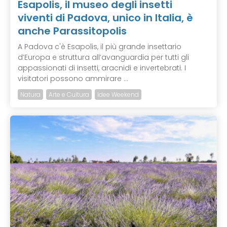
Esapolis, il museo degli insetti
viventi di Padova, unico in Italia, è
anche Parassitopolis
A Padova c'è Esapolis, il più grande insettario
d’Europa e struttura all’avanguardia per tutti gli
appassionati di insetti, aracnidi e invertebrati. I
visitatori possono ammirare ...
Natura
Arte e Cultura
Idee Weekend