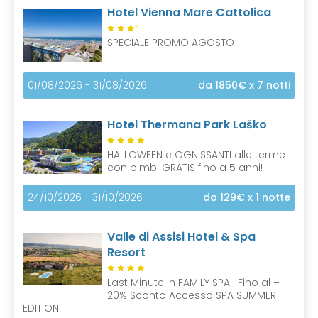
Hotel Vienna Mare Cattolica
S
SPECIALE PROMO AGOSTO
01/08/2026 - 31/08/2026
da 1850€
x 7 notti
Hotel Thermana Park Laško
HALLOWEEN e OGNISSANTI alle terme
con bimbi GRATIS fino a 5 anni!
24/10/2026 - 31/10/2026
da 129€
x 1 notte
Valle di Assisi Hotel & Spa
Resort
Last Minute in FAMILY SPA | Fino al –
20% Sconto Accesso SPA SUMMER
EDITION