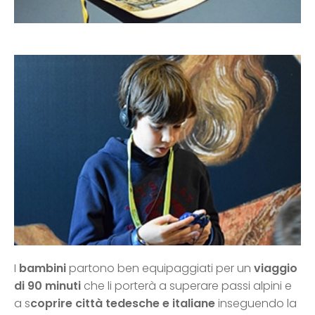
I
bambini
partono ben equipaggiati per un
viaggio
di 90 minuti
che li porterà a superare passi alpini e
a s
coprire città tedesche e italiane
inseguendo la