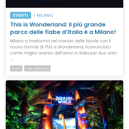
EVENTI
MILANO
This is Wonderland: il più grande
parco delle fiabe d’Italia è a Milano!
Milano si trasforma nel mondo delle favole con il
nuovo format di This is Wonderland, riconosciuto
come miglior evento dell'anno in Italia per due anni
...
Fiabe
Idee Weekend