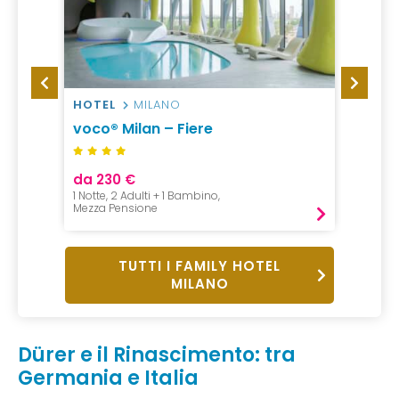
HOTEL
MILANO
HOTEL
voco® Milan – Fiere
Enter
da 230 €
da 16
1 Notte, 2 Adulti + 1 Bambino,
1 Notte,
Mezza Pensione
B&B
TUTTI I FAMILY HOTEL
MILANO
Dürer e il Rinascimento: tra
Germania e Italia