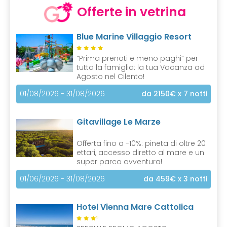
Offerte in vetrina
Blue Marine Villaggio Resort
“Prima prenoti e meno paghi” per
tutta la famiglia: la tua Vacanza ad
Agosto nel Cilento!
01/08/2026 - 31/08/2026
da 2150€
x 7 notti
Gitavillage Le Marze
Offerta fino a -10%: pineta di oltre 20
ettari, accesso diretto al mare e un
super parco avventura!
01/06/2026 - 31/08/2026
da 459€
x 3 notti
Hotel Vienna Mare Cattolica
S