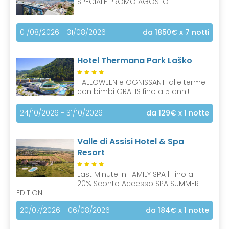
SPECIALE PROMO AGOSTO
01/08/2026 - 31/08/2026
da 1850€
x 7 notti
Hotel Thermana Park Laško
HALLOWEEN e OGNISSANTI alle terme
con bimbi GRATIS fino a 5 anni!
24/10/2026 - 31/10/2026
da 129€
x 1 notte
Valle di Assisi Hotel & Spa
Resort
Last Minute in FAMILY SPA | Fino al –
20% Sconto Accesso SPA SUMMER
EDITION
20/07/2026 - 06/08/2026
da 184€
x 1 notte