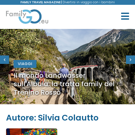
FAMILY TRAVEL MAGAZINE |
Divertirsi in viaggio con i bambini
VIAGGI
Il mondo Landwasser
sull'Albula: la tratta family del
Trenino Rosso
Autore:
Silvia Colautto