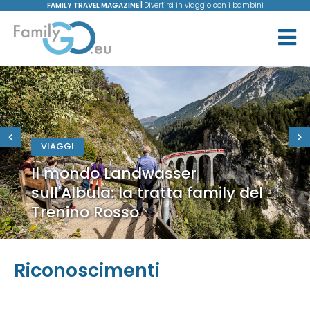
FAMILY TRAVEL MAGAZINE |
Divertirsi in viaggio con i bambini
VIAGGI
Il mondo Landwasser
sull'Albula: la tratta family del
Trenino Rosso
Riconoscimenti