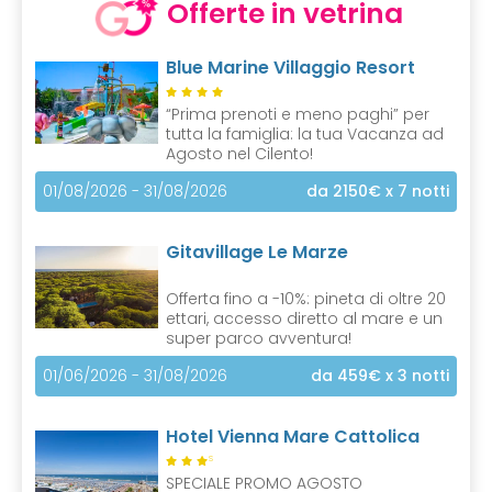
Offerte in vetrina
Blue Marine Villaggio Resort
“Prima prenoti e meno paghi” per
tutta la famiglia: la tua Vacanza ad
Agosto nel Cilento!
01/08/2026 - 31/08/2026
da 2150€
x 7 notti
Gitavillage Le Marze
Offerta fino a -10%: pineta di oltre 20
ettari, accesso diretto al mare e un
super parco avventura!
01/06/2026 - 31/08/2026
da 459€
x 3 notti
Hotel Vienna Mare Cattolica
S
SPECIALE PROMO AGOSTO