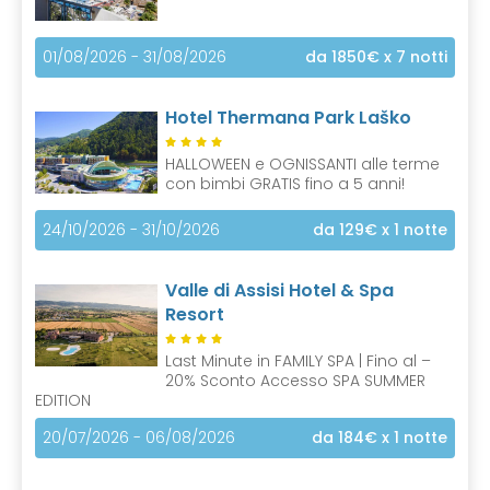
01/08/2026 - 31/08/2026
da 1850€
x 7 notti
Hotel Thermana Park Laško
HALLOWEEN e OGNISSANTI alle terme
con bimbi GRATIS fino a 5 anni!
24/10/2026 - 31/10/2026
da 129€
x 1 notte
Valle di Assisi Hotel & Spa
Resort
Last Minute in FAMILY SPA | Fino al –
20% Sconto Accesso SPA SUMMER
EDITION
20/07/2026 - 06/08/2026
da 184€
x 1 notte