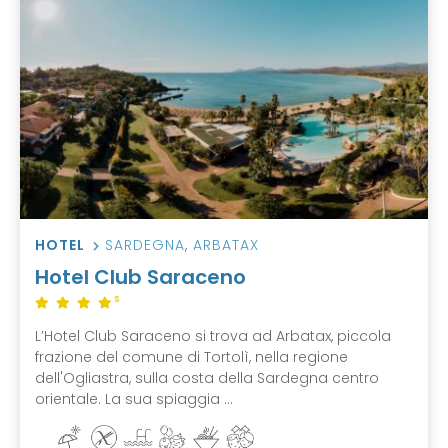
HOTEL
SARDEGNA
,
ARBATAX
Hotel Club Saraceno
S
L’Hotel Club Saraceno si trova ad Arbatax, piccola
frazione del comune di Tortolì, nella regione
dell'Ogliastra, sulla costa della Sardegna centro
orientale. La sua spiaggia ...