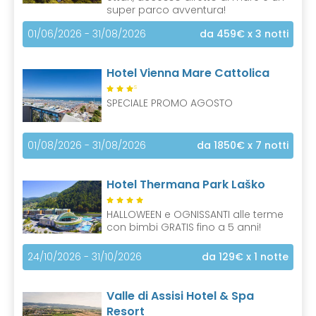
super parco avventura!
01/06/2026 - 31/08/2026
da 459€
x 3 notti
Hotel Vienna Mare Cattolica
S
SPECIALE PROMO AGOSTO
01/08/2026 - 31/08/2026
da 1850€
x 7 notti
Hotel Thermana Park Laško
HALLOWEEN e OGNISSANTI alle terme
con bimbi GRATIS fino a 5 anni!
24/10/2026 - 31/10/2026
da 129€
x 1 notte
Valle di Assisi Hotel & Spa
Resort