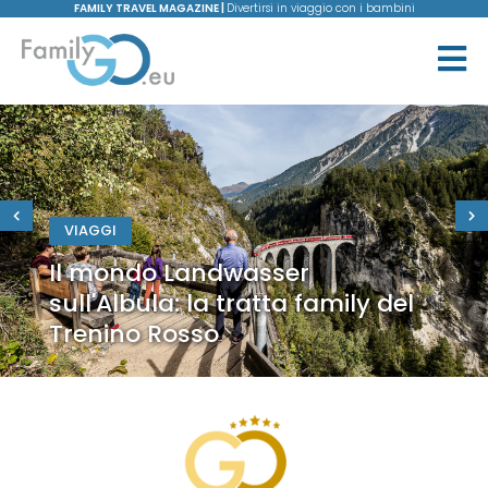
FAMILY TRAVEL MAGAZINE |
Divertirsi in viaggio con i bambini
VIAGGI
Il mondo Landwasser
sull'Albula: la tratta family del
Trenino Rosso