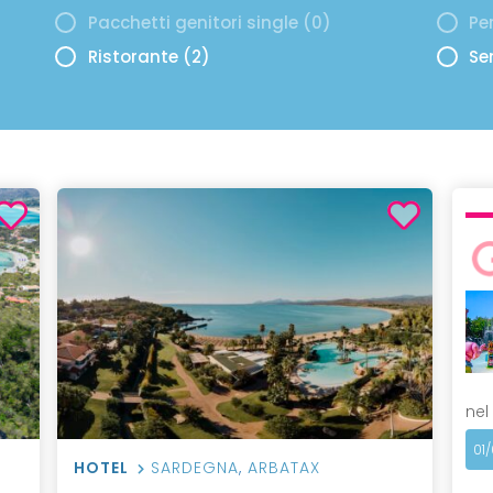
Pacchetti genitori single (0)
Per
Ristorante (2)
Se
nel
01
HOTEL
SARDEGNA
,
ARBATAX