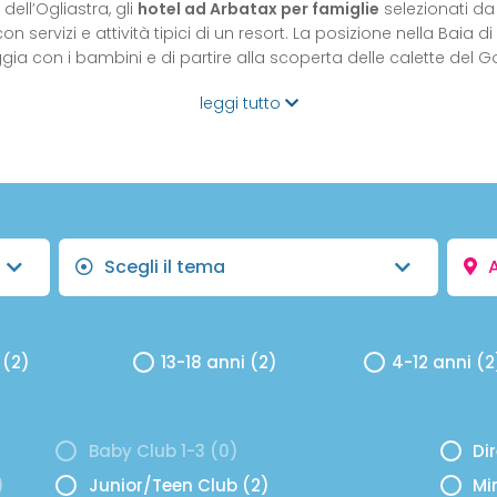
ell’Ogliastra, gli
hotel ad Arbatax per famiglie
selezionati d
n servizi e attività tipici di un resort. La posizione nella Baia
ggia con i bambini e di partire alla scoperta delle calette del Go
leggi tutto
Scegli il tema
 (2)
13-18 anni (2)
4-12 anni (2
Baby Club 1-3 (0)
Di
)
Junior/Teen Club (2)
Mi