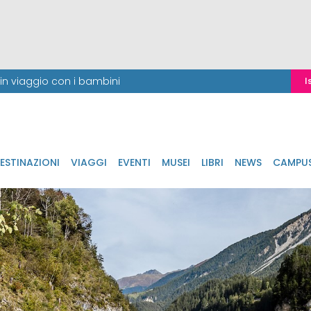
i in viaggio con i bambini
I
ESTINAZIONI
VIAGGI
EVENTI
MUSEI
LIBRI
NEWS
CAMPU