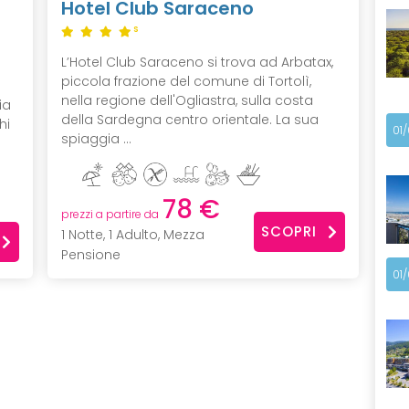
Hotel Club Saraceno
S
L’Hotel Club Saraceno si trova ad Arbatax,
piccola frazione del comune di Tortolì,
nella regione dell'Ogliastra, sulla costa
ia
della Sardegna centro orientale. La sua
hi
01
spiaggia ...
78 €
prezzi a partire da
SCOPRI
1 Notte, 1 Adulto, Mezza
Pensione
01