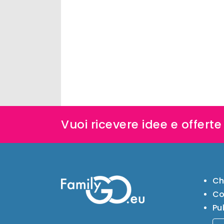
Vuoi ricevere idee e offert
Ch
Co
Pu