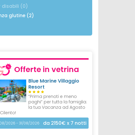
 disabili (0)
nza glutine (2)
Offerte in vetrina
Blue Marine Villaggio
Resort
“Prima prenoti e meno
paghi” per tutta la famiglia:
la tua Vacanza ad Agosto
 Cilento!
da 2150€
x 7 notti
/08/2026 - 31/08/2026