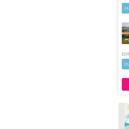
24
EDI
20