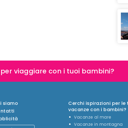
e per viaggiare con i tuoi bambini?
i siamo
Cerchi ispirazioni per le
vacanze con i bambini?
ntatti
Vacanze al mare
bblicità
Vacanze in montagna