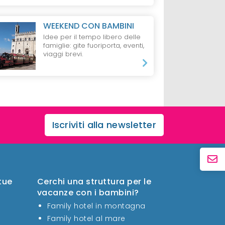
WEEKEND CON BAMBINI
Idee per il tempo libero delle
famiglie: gite fuoriporta, eventi,
viaggi brevi.
Iscriviti alla newsletter
 tue
Cerchi una struttura per le
vacanze con i bambini?
Family hotel in montagna
Family hotel al mare