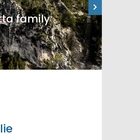
tta family
lie