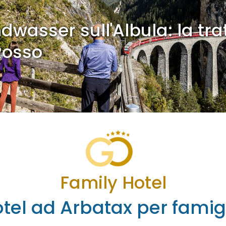
dwasser sull'Albula: la tra
Rosso
Family Hotel
tel ad Arbatax per famig