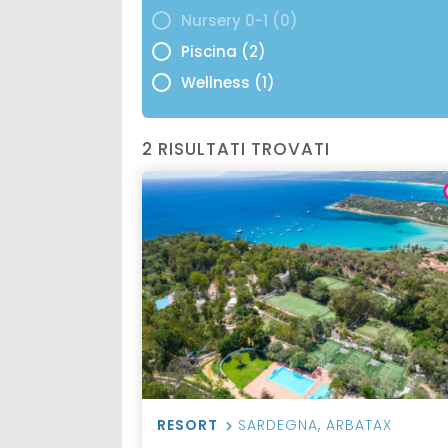
Nursery 0-1 (0)
Piscina (2)
Wellness (1)
2 RISULTATI TROVATI
RESORT
SARDEGNA
,
ARBATAX