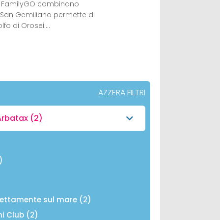
a FamilyGO combinano
 di San Gemiliano permette di
lfo di Orosei.…
AZZERA FILTRI
Arbatax
(2)
)
rettamente sul mare (2)
ni Club (2)