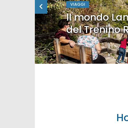
VIAGGI
Il mondo Lan
del Trenino 
Ho