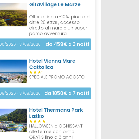
Gitavillage Le Marze
Offerta fino a -10%: pineta di
oltre 20 ettari, accesso
diretto al mare e un super
parco avventura!
da 459€
x 3 notti
/06/2026 - 31/08/2026
Hotel Vienna Mare
Cattolica
S
SPECIALE PROMO AGOSTO
da 1850€
x 7 notti
/08/2026 - 31/08/2026
Hotel Thermana Park
Laško
HALLOWEEN e OGNISSANTI
alle terme con bimbi
GRATIS fino a 5 anni!