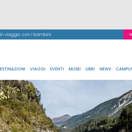
i in viaggio con i bambini
I
ESTINAZIONI
VIAGGI
EVENTI
MUSEI
LIBRI
NEWS
CAMPU