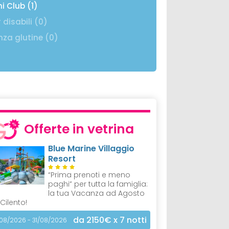
ni Club (1)
 disabili (0)
nza glutine (0)
Offerte in vetrina
Blue Marine Villaggio
Resort
“Prima prenoti e meno
paghi” per tutta la famiglia:
la tua Vacanza ad Agosto
 Cilento!
da 2150€
x 7 notti
/08/2026 - 31/08/2026