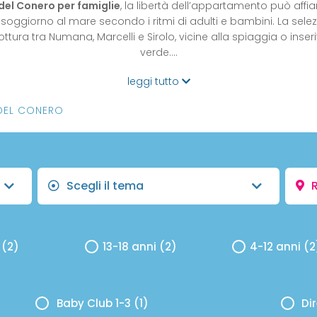
 del Conero per famiglie
, la libertà dell’appartamento può affian
l soggiorno al mare secondo i ritmi di adulti e bambini. La s
tura tra Numana, Marcelli e Sirolo, vicine alla spiaggia o inser
verde.…
leggi tutto
 DEL CONERO
Scegli il tema
R
 (2)
13-18 anni (2)
4-12 anni (2
Baby Club 1-3 (1)
Di