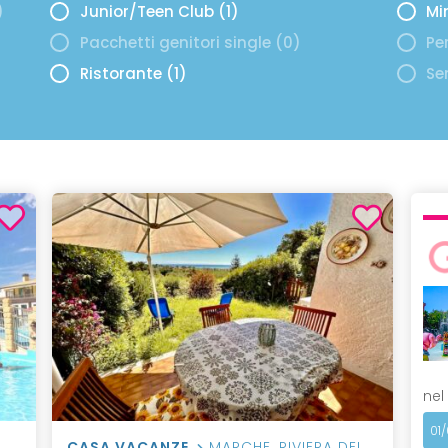
)
Junior/Teen Club (1)
Mi
Pacchetti genitori single (0)
Per
Ristorante (1)
Se
nel
01
CASA VACANZE
MARCHE
,
RIVIERA DEL