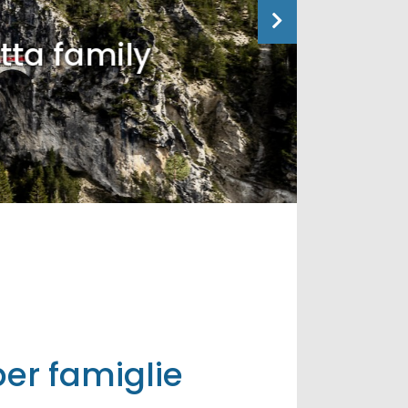
tta family
per famiglie