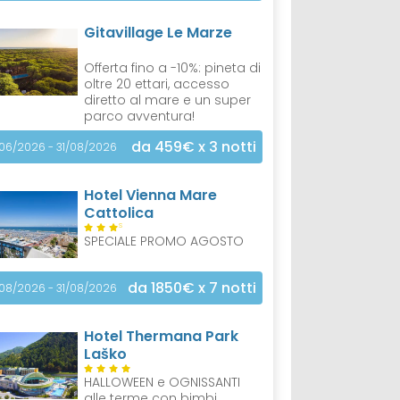
Gitavillage Le Marze
Offerta fino a -10%: pineta di
oltre 20 ettari, accesso
diretto al mare e un super
parco avventura!
da 459€
x 3 notti
/06/2026 - 31/08/2026
Hotel Vienna Mare
Cattolica
S
SPECIALE PROMO AGOSTO
da 1850€
x 7 notti
/08/2026 - 31/08/2026
Hotel Thermana Park
Laško
HALLOWEEN e OGNISSANTI
alle terme con bimbi