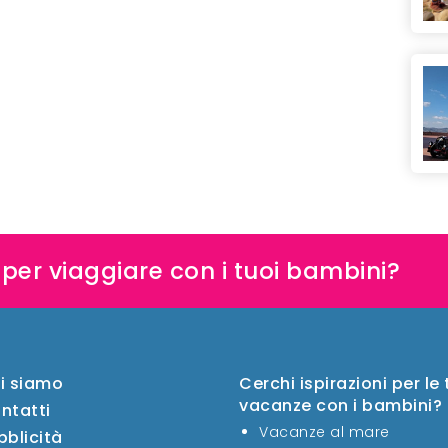
e per viaggiare con i tuoi bambini?
i siamo
Cerchi ispirazioni per le
vacanze con i bambini?
ntatti
Vacanze al mare
bblicità