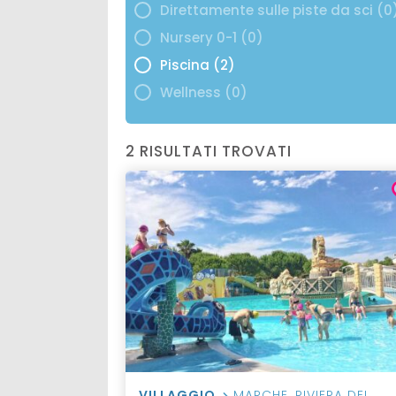
Direttamente sulle piste da sci (0
Nursery 0-1 (0)
Piscina (2)
Wellness (0)
2 RISULTATI TROVATI
VILLAGGIO
MARCHE
,
RIVIERA DEL