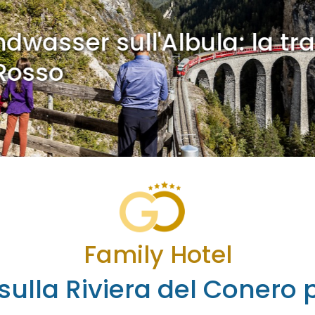
dwasser sull'Albula: la tra
Rosso
Family Hotel
ulla Riviera del Conero 