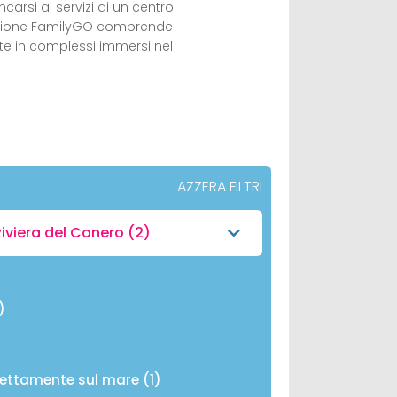
carsi ai servizi di un centro
elezione FamilyGO comprende
ite in complessi immersi nel
AZZERA FILTRI
iviera del Conero
(2)
)
rettamente sul mare (1)