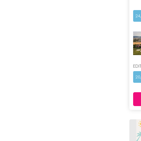
24
EDI
20