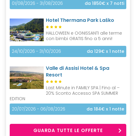
01/08/2026 - 31/08/2026
da 1850€
x 7 notti
Hotel Thermana Park Laško
HALLOWEEN e OGNISSANTI alle terme
con bimbi GRATIS fino a 5 anni!
24/10/2026 - 31/10/2026
da 129€
x 1 notte
Valle di Assisi Hotel & Spa
Resort
Last Minute in FAMILY SPA | Fino al –
20% Sconto Accesso SPA SUMMER
EDITION
20/07/2026 - 06/08/2026
da 184€
x 1 notte
GUARDA TUTTE LE OFFERTE