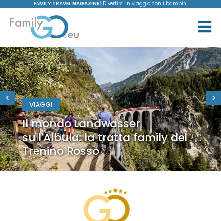
FAMILY TRAVEL MAGAZINE |
Divertirsi in viaggio con i bambini
VIAGGI
Il mondo Landwasser
sull'Albula: la tratta family del
Trenino Rosso