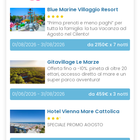
Blue Marine Villaggio Resort
“Prima prenoti e meno paghi” per
tutta la famiglia: la tua Vacanza ad
Agosto nel Cilento!
01/08/2026 - 31/08/2026
da 2150€
x 7 notti
Gitavillage Le Marze
Offerta fino a -10%: pineta di oltre 20
ettari, accesso diretto al mare e un
super parco avventura!
01/06/2026 - 31/08/2026
da 459€
x 3 notti
Hotel Vienna Mare Cattolica
S
SPECIALE PROMO AGOSTO