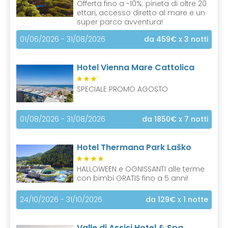
Offerta fino a -10%: pineta di oltre 20
ettari, accesso diretto al mare e un
super parco avventura!
01/06/2026 - 31/08/2026
da 459€
x 3 notti
Hotel Vienna Mare Cattolica
S
SPECIALE PROMO AGOSTO
01/08/2026 - 31/08/2026
da 1850€
x 7 notti
Hotel Thermana Park Laško
HALLOWEEN e OGNISSANTI alle terme
con bimbi GRATIS fino a 5 anni!
24/10/2026 - 31/10/2026
da 129€
x 1 notte
Valle di Assisi Hotel & Spa