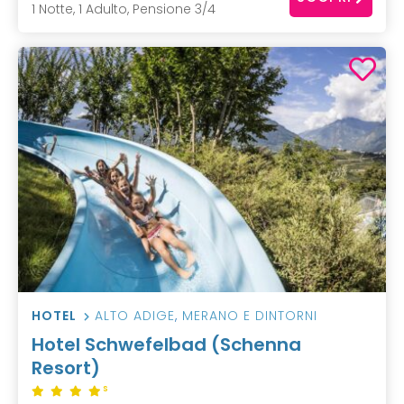
1 Notte, 1 Adulto, Pensione 3/4
HOTEL
ALTO ADIGE
,
MERANO E DINTORNI
Hotel Schwefelbad (Schenna
Resort)
S