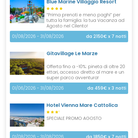
Blue Marine Villaggio Resort
“Prima prenoti e meno paghi” per
tutta la famiglia: la tua Vacanza ad
Agosto nel Cilento!
01/08/2026 - 31/08/2026
da 2150€
x 7 notti
Gitavillage Le Marze
Offerta fino a -10%: pineta di oltre 20
ettari, accesso diretto al mare e un
super parco avventura!
01/06/2026 - 31/08/2026
da 459€
x 3 notti
Hotel Vienna Mare Cattolica
S
SPECIALE PROMO AGOSTO
01/08/2026 - 31/08/2026
da 1850€
x 7 notti