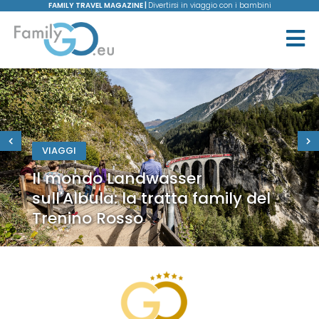
FAMILY TRAVEL MAGAZINE |
Divertirsi in viaggio con i bambini
VIAGGI
Il mondo Landwasser
sull'Albula: la tratta family del
Trenino Rosso