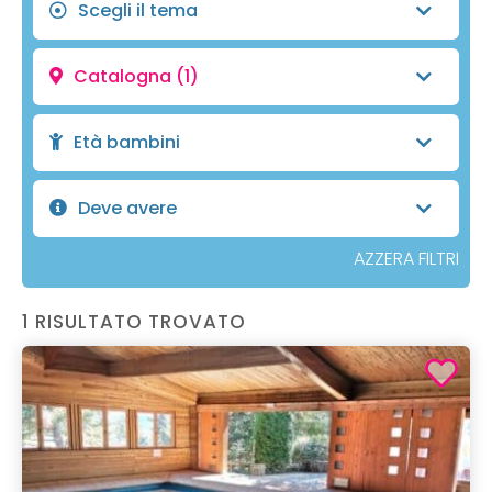
Scegli il tema
Catalogna
(1)
Età bambini
Deve avere
AZZERA FILTRI
1 RISULTATO TROVATO