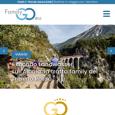
FAMILY TRAVEL MAGAZINE |
Divertirsi in viaggio con i bambini
VIAGGI
Il mondo Landwasser
sull'Albula: la tratta family del
Trenino Rosso