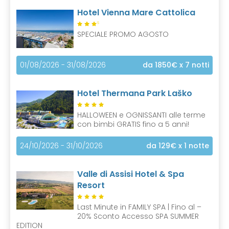
Hotel Vienna Mare Cattolica
S
SPECIALE PROMO AGOSTO
01/08/2026 - 31/08/2026
da 1850€
x 7 notti
Hotel Thermana Park Laško
HALLOWEEN e OGNISSANTI alle terme
con bimbi GRATIS fino a 5 anni!
24/10/2026 - 31/10/2026
da 129€
x 1 notte
Valle di Assisi Hotel & Spa
Resort
Last Minute in FAMILY SPA | Fino al –
20% Sconto Accesso SPA SUMMER
EDITION