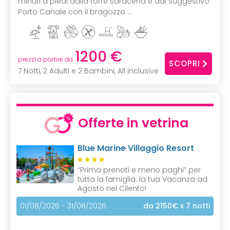
minuti a piedi dalla torre saracena e dal suggestivo
Porto Canale con il bragozzo ...
1200 €
prezzi a partire da
SCOPRI
7 Notti, 2 Adulti e 2 Bambini, All inclusive
Offerte in vetrina
Blue Marine Villaggio Resort
“Prima prenoti e meno paghi” per
tutta la famiglia: la tua Vacanza ad
Agosto nel Cilento!
01/08/2026 - 31/08/2026
da 2150€
x 7 notti