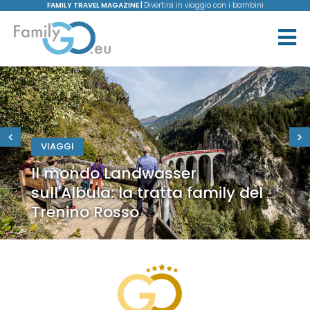
FAMILY TRAVEL MAGAZINE |
Divertirsi in viaggio con i bambini
VIAGGI
Il mondo Landwasser
sull'Albula: la tratta family del
Trenino Rosso