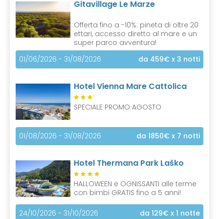
Gitavillage Le Marze
Offerta fino a -10%: pineta di oltre 20
ettari, accesso diretto al mare e un
super parco avventura!
01/06/2026 - 31/08/2026
da 459€
x 3 notti
Hotel Vienna Mare Cattolica
S
SPECIALE PROMO AGOSTO
01/08/2026 - 31/08/2026
da 1850€
x 7 notti
Hotel Thermana Park Laško
HALLOWEEN e OGNISSANTI alle terme
con bimbi GRATIS fino a 5 anni!
24/10/2026 - 31/10/2026
da 129€
x 1 notte