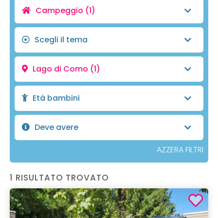
Campeggio
(1)
Scegli il tema
Lago di Como
(1)
Età bambini
Deve avere
AZZERA FILTRI
1 RISULTATO TROVATO