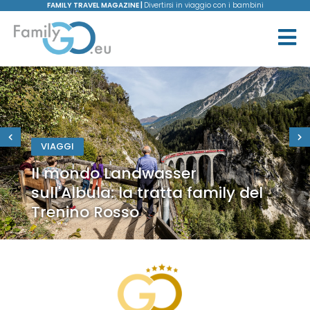
FAMILY TRAVEL MAGAZINE |
Divertirsi in viaggio con i bambini
VIAGGI
Il mondo Landwasser
sull'Albula: la tratta family del
Trenino Rosso