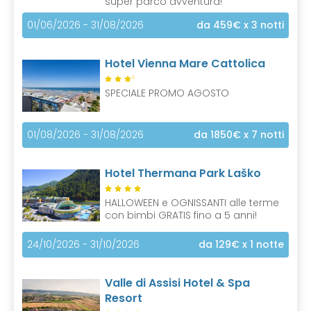
super parco avventura!
01/06/2026 - 31/08/2026
da 459€
x 3 notti
Hotel Vienna Mare Cattolica
S
SPECIALE PROMO AGOSTO
01/08/2026 - 31/08/2026
da 1850€
x 7 notti
Hotel Thermana Park Laško
HALLOWEEN e OGNISSANTI alle terme
con bimbi GRATIS fino a 5 anni!
24/10/2026 - 31/10/2026
da 129€
x 1 notte
Valle di Assisi Hotel & Spa
Resort