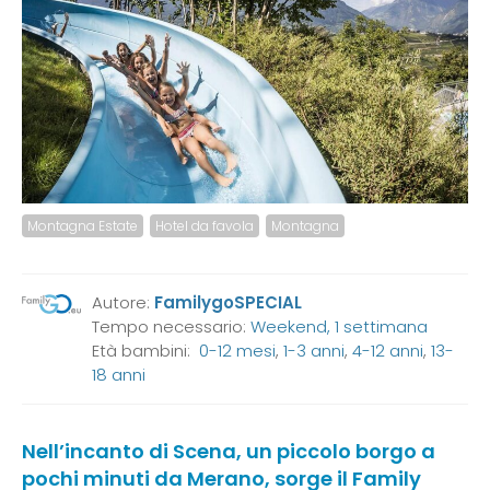
Montagna Estate
Hotel da favola
Montagna
Autore:
FamilygoSPECIAL
Tempo necessario:
Weekend, 1 settimana
Età bambini:
0-12 mesi
,
1-3 anni
,
4-12 anni
,
13-
18 anni
Nell’incanto di Scena, un piccolo borgo a
pochi minuti da Merano, sorge il Family