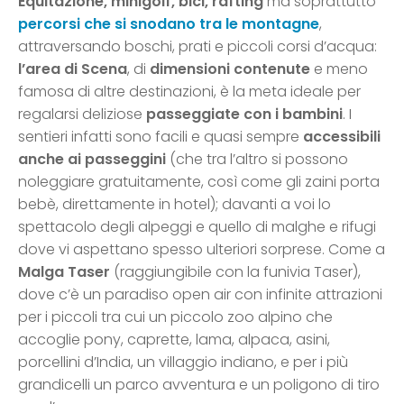
Equitazione, minigolf, bici, rafting
ma soprattutto
percorsi
che si snodano tra le montagne
,
attraversando boschi, prati e piccoli corsi d’acqua:
l’area di Scena
, di
dimensioni contenute
e meno
famosa di altre destinazioni, è la meta ideale per
regalarsi deliziose
passeggiate con i bambini
. I
sentieri infatti sono facili e quasi sempre
accessibili
anche ai passeggini
(che tra l’altro si possono
noleggiare gratuitamente, così come gli zaini porta
bebè, direttamente in hotel); davanti a voi lo
spettacolo degli alpeggi e quello di malghe e rifugi
dove vi aspettano spesso ulteriori sorprese. Come a
Malga Taser
(raggiungibile con la funivia Taser),
dove c’è un paradiso open air con infinite attrazioni
per i piccoli tra cui un piccolo zoo alpino che
accoglie pony, caprette, lama, alpaca, asini,
porcellini d’India, un villaggio indiano, e per i più
grandicelli un parco avventura e un poligono di tiro