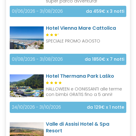
super parco avventura!
01/06/2026 - 31/08/2026
da 459€
x 3 notti
Hotel Vienna Mare Cattolica
S
SPECIALE PROMO AGOSTO
01/08/2026 - 31/08/2026
da 1850€
x 7 notti
Hotel Thermana Park Laško
HALLOWEEN e OGNISSANTI alle terme
con bimbi GRATIS fino a 5 anni!
24/10/2026 - 31/10/2026
da 129€
x 1 notte
Valle di Assisi Hotel & Spa
Resort