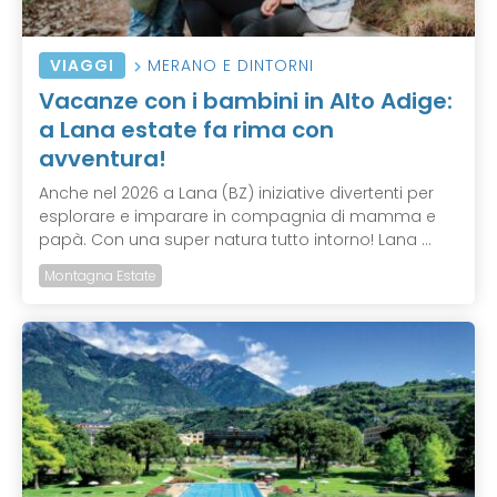
VIAGGI
MERANO E DINTORNI
Vacanze con i bambini in Alto Adige:
a Lana estate fa rima con
avventura!
Anche nel 2026 a Lana (BZ) iniziative divertenti per
esplorare e imparare in compagnia di mamma e
papà. Con una super natura tutto intorno! Lana ...
Montagna Estate