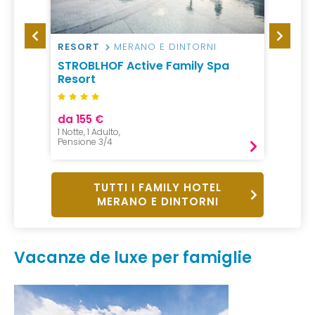
RESORT
MERANO E DINTORNI
HOTEL
STROBLHOF Active Family Spa
Quell
Resort
da 155 €
da 23
1 Notte, 1 Adulto,
1 Notte, 
Pensione 3/4
Mezza P
TUTTI I FAMILY HOTEL
MERANO E DINTORNI
Vacanze de luxe per famiglie