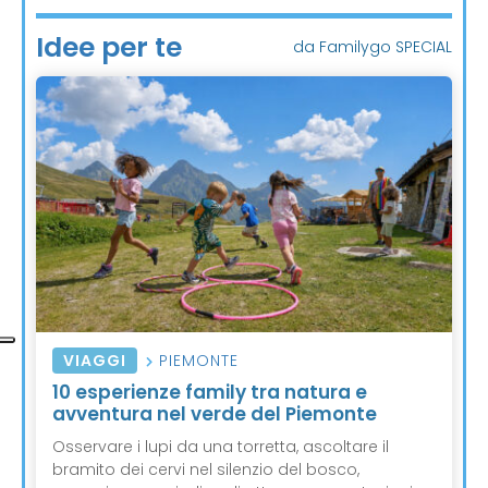
Idee per te
da Familygo SPECIAL
VIAGGI
PIEMONTE
10 esperienze family tra natura e
avventura nel verde del Piemonte
Osservare i lupi da una torretta, ascoltare il
bramito dei cervi nel silenzio del bosco,