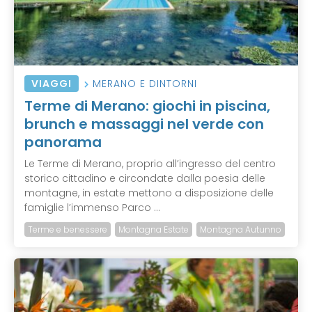
VIAGGI
MERANO E DINTORNI
Terme di Merano: giochi in piscina,
brunch e massaggi nel verde con
panorama
Le Terme di Merano, proprio all’ingresso del centro
storico cittadino e circondate dalla poesia delle
montagne, in estate mettono a disposizione delle
famiglie l’immenso Parco ...
Terme e benessere
Montagna Estate
Montagna Autunno