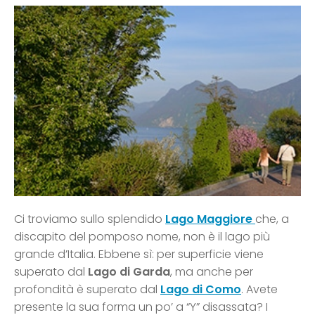
Ci troviamo sullo splendido
Lago Maggiore
che, a
discapito del pomposo nome, non è il lago più
grande d’Italia. Ebbene sì: per superficie viene
superato dal
Lago di Garda
, ma anche per
profondità è superato dal
Lago di Como
. Avete
presente la sua forma un po’ a “Y” disassata? I