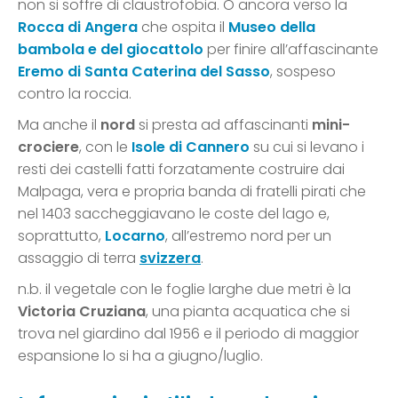
non si soffre di claustrofobia. O ancora verso la
Rocca di Angera
che ospita il
Museo della
bambola e del giocattolo
per finire all’affascinante
Eremo di Santa Caterina del Sasso
, sospeso
contro la roccia.
Ma anche il
nord
si presta ad affascinanti
mini-
crociere
, con le
Isole di Cannero
su cui si levano i
resti dei castelli fatti forzatamente costruire dai
Malpaga, vera e propria banda di fratelli pirati che
nel 1403 saccheggiavano le coste del lago e,
soprattutto,
Locarno
, all’estremo nord per un
assaggio di terra
svizzera
.
n.b. il vegetale con le foglie larghe due metri è la
Victoria Cruziana
, una pianta acquatica che si
trova nel giardino dal 1956 e il periodo di maggior
espansione lo si ha a giugno/luglio.