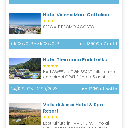
Hotel Vienna Mare Cattolica
S
SPECIALE PROMO AGOSTO
01/08/2026 - 31/08/2026
da 1850€
x 7 notti
Hotel Thermana Park Laško
HALLOWEEN e OGNISSANTI alle terme
con bimbi GRATIS fino a 5 anni!
24/10/2026 - 31/10/2026
da 129€
x 1 notte
Valle di Assisi Hotel & Spa
Resort
Last Minute in FAMILY SPA | Fino al –