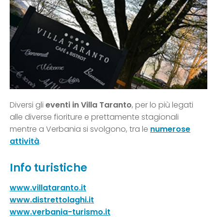
Diversi gli
eventi in Villa Taranto
, per lo più legati
alle diverse fioriture e prettamente stagionali
mentre a Verbania si svolgono, tra le
numerose
attività
.
Info turistiche
www.villataranto.it
www.distrettolaghi.it
www.verbania-turismo.it