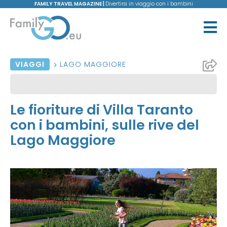
FAMILY TRAVEL MAGAZINE |
Divertirsi in viaggio con i bambini
VIAGGI
LAGO MAGGIORE
Le fioriture di Villa Taranto
con i bambini, sulle rive del
Lago Maggiore