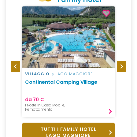
VILLAGGIO
LAGO MAGGIORE
CAMP
bania
Continental Camping Village
Campi
da 70 €
da 94
1 Notte in Casa Mobile,
1 Notte,
Pernottamento
Pernot
TUTTI I FAMILY HOTEL
LAGO MAGGIORE