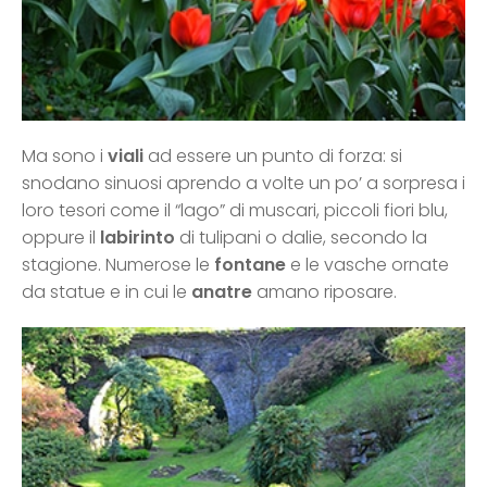
Ma sono i
viali
ad essere un punto di forza: si
snodano sinuosi aprendo a volte un po’ a sorpresa i
loro tesori come il “lago” di muscari, piccoli fiori blu,
oppure il
labirinto
di tulipani o dalie, secondo la
stagione. Numerose le
fontane
e le vasche ornate
da statue e in cui le
anatre
amano riposare.