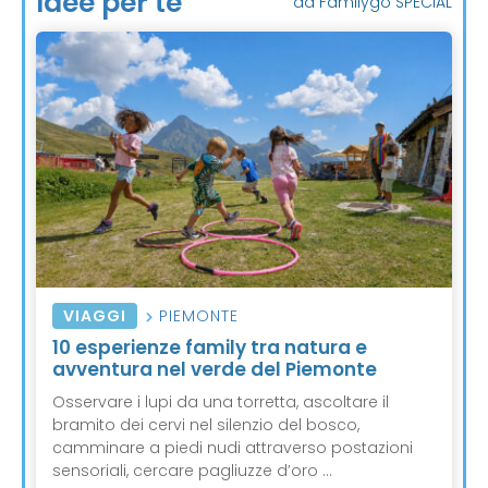
Idee per te
da Familygo SPECIAL
VIAGGI
PIEMONTE
10 esperienze family tra natura e
avventura nel verde del Piemonte
Osservare i lupi da una torretta, ascoltare il
bramito dei cervi nel silenzio del bosco,
camminare a piedi nudi attraverso postazioni
sensoriali, cercare pagliuzze d’oro ...