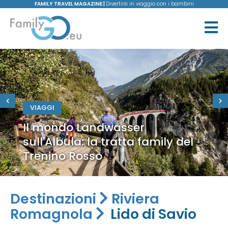
FAMILY TRAVEL MAGAZINE |
Divertirsi in viaggio con i bambini
VIAGGI
Il mondo Landwasser
sull'Albula: la tratta family del
Trenino Rosso
Destinazioni
Riviera
Romagnola
Lido di Savio