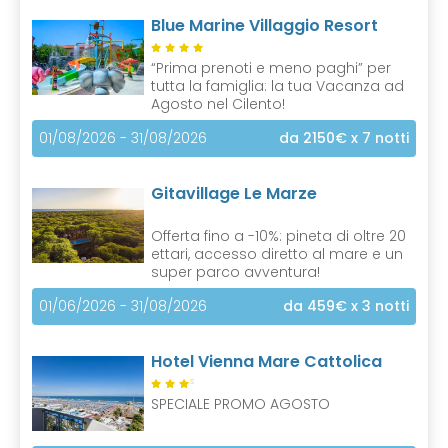
Blue Marine Villaggio Resort
“Prima prenoti e meno paghi” per
tutta la famiglia: la tua Vacanza ad
Agosto nel Cilento!
01/08/2026 - 31/08/2026
da 2150€
x 7 notti
Gitavillage Le Marze
Offerta fino a -10%: pineta di oltre 20
ettari, accesso diretto al mare e un
super parco avventura!
01/06/2026 - 31/08/2026
da 459€
x 3 notti
Hotel Vienna Mare Cattolica
S
SPECIALE PROMO AGOSTO