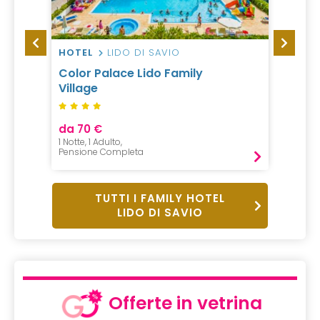
HOTEL
LIDO DI SAVIO
HOTEL
Color Palace Lido Family
Family
Village
Tropi
da 70 €
da 119
1 Notte, 1 Adulto,
7 Notti,
Pensione Completa
All incl
TUTTI I FAMILY HOTEL
LIDO DI SAVIO
Offerte in vetrina