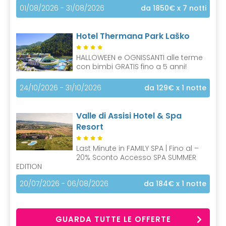
01/08/2026 - 31/08/2026
da 1850€
x 7 notti
Hotel Thermana Park Laško
HALLOWEEN e OGNISSANTI alle terme
con bimbi GRATIS fino a 5 anni!
24/10/2026 - 31/10/2026
da 129€
x 1 notte
Valle di Assisi Hotel & Spa
Resort
Last Minute in FAMILY SPA | Fino al –
20% Sconto Accesso SPA SUMMER
EDITION
20/07/2026 - 06/08/2026
da 184€
x 1 notte
GUARDA TUTTE LE OFFERTE