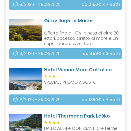
01/08/2026 - 31/08/2026
da 2150€
x 7 notti
Gitavillage Le Marze
Offerta fino a -10%: pineta di oltre 20
ettari, accesso diretto al mare e un
super parco avventura!
01/06/2026 - 31/08/2026
da 459€
x 3 notti
Hotel Vienna Mare Cattolica
S
SPECIALE PROMO AGOSTO
01/08/2026 - 31/08/2026
da 1850€
x 7 notti
Hotel Thermana Park Laško
HALLOWEEN e OGNISSANTI alle terme