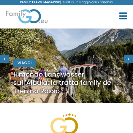
FAMILY TRAVEL MAGAZINE |
Divertirsi in viaggio con i bambini
VIAGGI
Il mondo Landwasser
sull'Albula: la tratta family del
Trenino Rosso