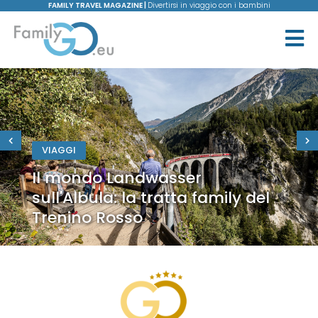
FAMILY TRAVEL MAGAZINE |
Divertirsi in viaggio con i bambini
VIAGGI
Il mondo Landwasser
sull'Albula: la tratta family del
Trenino Rosso