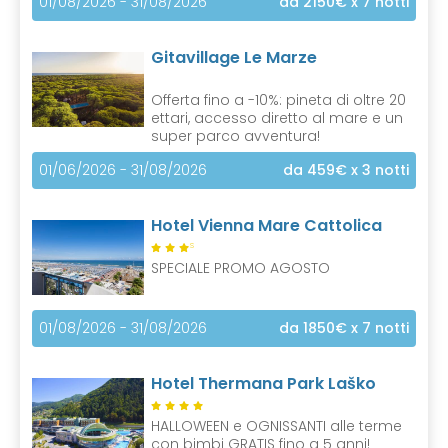
01/08/2026 - 31/08/2026
da 2150€
x 7 notti
Gitavillage Le Marze
Offerta fino a -10%: pineta di oltre 20
ettari, accesso diretto al mare e un
super parco avventura!
01/06/2026 - 31/08/2026
da 459€
x 3 notti
Hotel Vienna Mare Cattolica
S
SPECIALE PROMO AGOSTO
01/08/2026 - 31/08/2026
da 1850€
x 7 notti
Hotel Thermana Park Laško
HALLOWEEN e OGNISSANTI alle terme
con bimbi GRATIS fino a 5 anni!