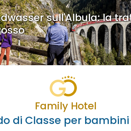
dwasser sull'Albula: la tra
Rosso
Family Hotel
ido di Classe per bambini