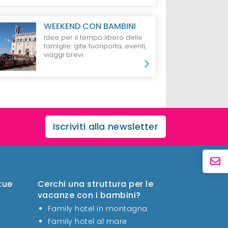
WEEKEND CON BAMBINI
Idee per il tempo libero delle
famiglie: gite fuoriporta, eventi,
viaggi brevi.
Iscriviti alla newsletter
 tue
Cerchi una struttura per le
vacanze con i bambini?
Family hotel in montagna
Family hotel al mare