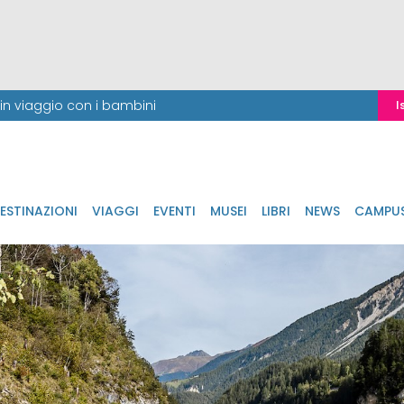
i in viaggio con i bambini
I
ESTINAZIONI
VIAGGI
EVENTI
MUSEI
LIBRI
NEWS
CAMPU