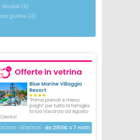
 disabili (0)
nza glutine (0)
Offerte in vetrina
Blue Marine Villaggio
Resort
“Prima prenoti e meno
paghi” per tutta la famiglia:
la tua Vacanza ad Agosto
 Cilento!
da 2150€
x 7 notti
/08/2026 - 31/08/2026