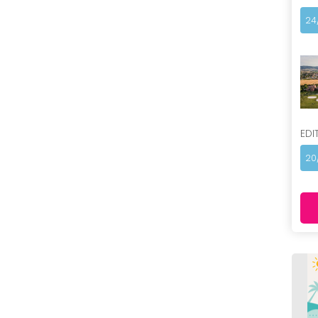
24
EDI
20