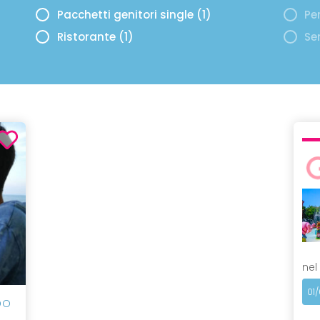
Pacchetti genitori single (1)
Per
Ristorante (1)
Se
nel
01
DO