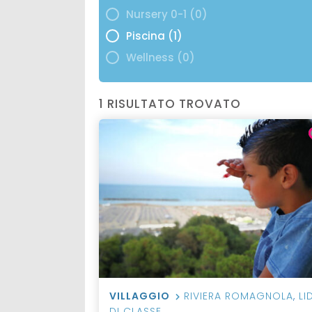
Nursery 0-1 (0)
Piscina (1)
Wellness (0)
1 RISULTATO TROVATO
VILLAGGIO
RIVIERA ROMAGNOLA
,
LI
DI CLASSE