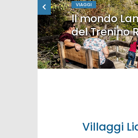
VIAGGI
Il mondo Lan
del Trenino 
Villaggi L