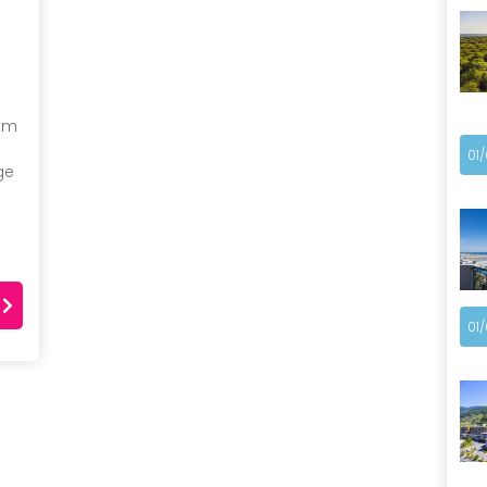
 km
01
ge
01