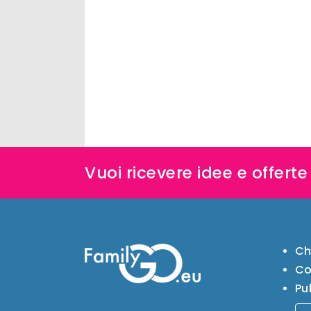
Vuoi ricevere idee e offert
Ch
Co
Pu