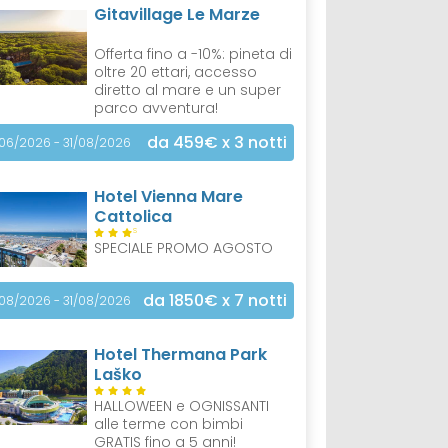
Gitavillage Le Marze
Offerta fino a -10%: pineta di
oltre 20 ettari, accesso
diretto al mare e un super
parco avventura!
da 459€
x 3 notti
/06/2026 - 31/08/2026
Hotel Vienna Mare
Cattolica
S
SPECIALE PROMO AGOSTO
da 1850€
x 7 notti
/08/2026 - 31/08/2026
Hotel Thermana Park
Laško
HALLOWEEN e OGNISSANTI
alle terme con bimbi
GRATIS fino a 5 anni!