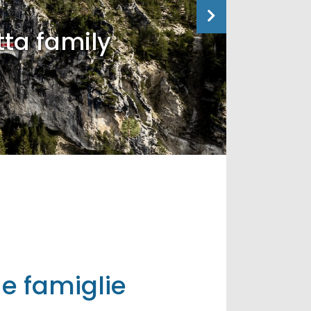
tta family
 e famiglie