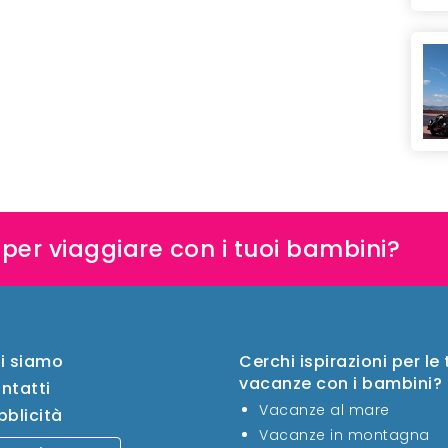
e per viaggiare con i tuoi bambini?
i siamo
Cerchi ispirazioni per le
vacanze con i bambini?
ntatti
Vacanze al mare
bblicità
Vacanze in montagna