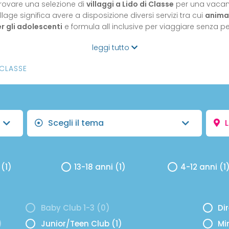
rovare una selezione di
villaggi a Lido di Classe
per una vacanza
llage significa avere a disposizione diversi servizi tra cui
animaz
r gli adolescenti
e formula all inclusive per viaggiare senza pe
leggi tutto
 CLASSE
Scegli il tema
L
 (1)
13-18 anni (1)
4-12 anni (1
Baby Club 1-3 (0)
Di
)
Junior/Teen Club (1)
Mi