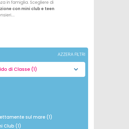
 in famiglia. Scegliere di
ione con mini club e teen
nsieri.…
AZZERA FILTRI
ido di Classe
(1)
)
rettamente sul mare (1)
ni Club (1)