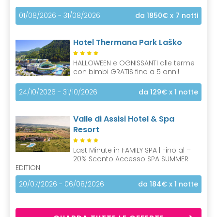
01/08/2026 - 31/08/2026
da 1850€
x 7 notti
Hotel Thermana Park Laško
HALLOWEEN e OGNISSANTI alle terme
con bimbi GRATIS fino a 5 anni!
24/10/2026 - 31/10/2026
da 129€
x 1 notte
Valle di Assisi Hotel & Spa
Resort
Last Minute in FAMILY SPA | Fino al –
20% Sconto Accesso SPA SUMMER
EDITION
20/07/2026 - 06/08/2026
da 184€
x 1 notte