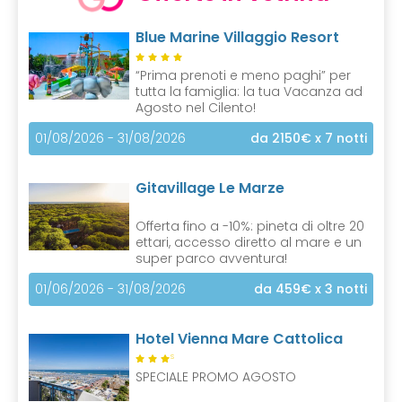
Blue Marine Villaggio Resort
“Prima prenoti e meno paghi” per
tutta la famiglia: la tua Vacanza ad
Agosto nel Cilento!
01/08/2026 - 31/08/2026
da 2150€
x 7 notti
Gitavillage Le Marze
Offerta fino a -10%: pineta di oltre 20
ettari, accesso diretto al mare e un
super parco avventura!
01/06/2026 - 31/08/2026
da 459€
x 3 notti
Hotel Vienna Mare Cattolica
S
SPECIALE PROMO AGOSTO