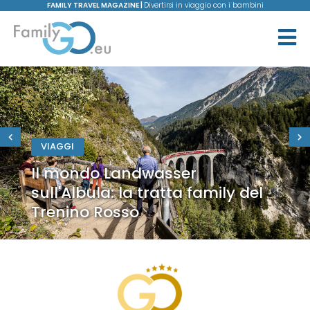
FAMILY TRAVEL MAGAZINE |
Divertirsi in viaggio con i bambini
VIAGGI
Il mondo Landwasser
sull'Albula: la tratta family del
Trenino Rosso