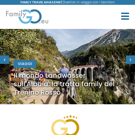
FAMILY TRAVEL MAGAZINE |
Divertirsi in viaggio con i bambini
VIAGGI
Il mondo Landwasser
sull'Albula: la tratta family del
Trenino Rosso