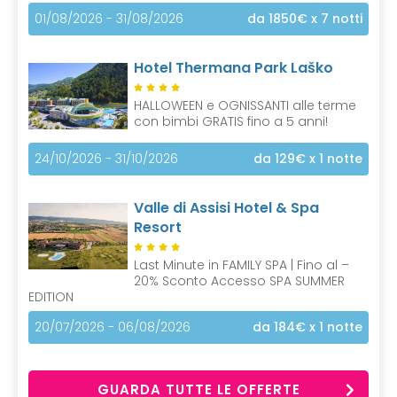
01/08/2026 - 31/08/2026
da 1850€
x 7 notti
Hotel Thermana Park Laško
HALLOWEEN e OGNISSANTI alle terme
con bimbi GRATIS fino a 5 anni!
24/10/2026 - 31/10/2026
da 129€
x 1 notte
Valle di Assisi Hotel & Spa
Resort
Last Minute in FAMILY SPA | Fino al –
20% Sconto Accesso SPA SUMMER
EDITION
20/07/2026 - 06/08/2026
da 184€
x 1 notte
GUARDA TUTTE LE OFFERTE