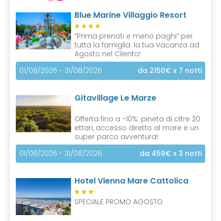
Blue Marine Villaggio Resort
“Prima prenoti e meno paghi” per
tutta la famiglia: la tua Vacanza ad
Agosto nel Cilento!
01/08/2026 - 31/08/2026
da 2150€
x 7 notti
Gitavillage Le Marze
Offerta fino a -10%: pineta di oltre 20
ettari, accesso diretto al mare e un
super parco avventura!
01/06/2026 - 31/08/2026
da 459€
x 3 notti
Hotel Vienna Mare Cattolica
S
SPECIALE PROMO AGOSTO