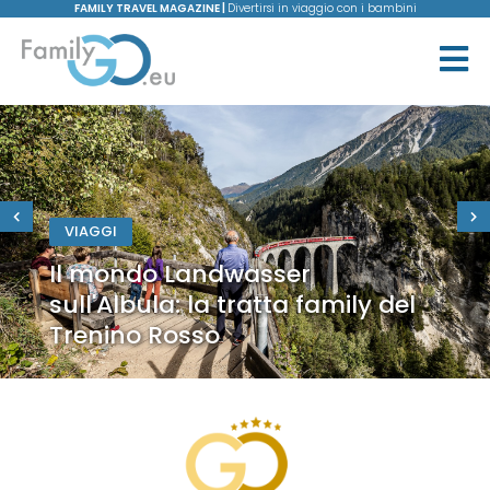
FAMILY TRAVEL MAGAZINE |
Divertirsi in viaggio con i bambini
VIAGGI
Il mondo Landwasser
sull'Albula: la tratta family del
Trenino Rosso