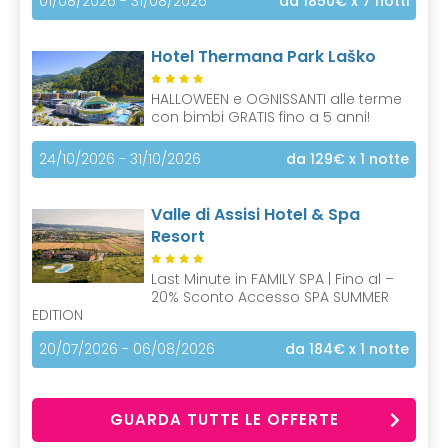
01/08/2026 - 31/08/2026
da 1850€
x 7 notti
Hotel Thermana Park Laško
HALLOWEEN e OGNISSANTI alle terme
con bimbi GRATIS fino a 5 anni!
24/10/2026 - 31/10/2026
da 129€
x 1 notte
Valle di Assisi Hotel & Spa
Resort
Last Minute in FAMILY SPA | Fino al –
20% Sconto Accesso SPA SUMMER
EDITION
20/07/2026 - 06/08/2026
da 184€
x 1 notte
GUARDA TUTTE LE OFFERTE