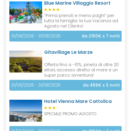
Blue Marine Villaggio Resort
“Prima prenoti e meno paghi” per
tutta la famiglia: la tua Vacanza ad
Agosto nel Cilento!
01/08/2026 - 31/08/2026
da 2150€
x 7 notti
Gitavillage Le Marze
Offerta fino a -10%: pineta di oltre 20
ettari, accesso diretto al mare e un
super parco avventura!
01/06/2026 - 31/08/2026
da 459€
x 3 notti
Hotel Vienna Mare Cattolica
S
SPECIALE PROMO AGOSTO