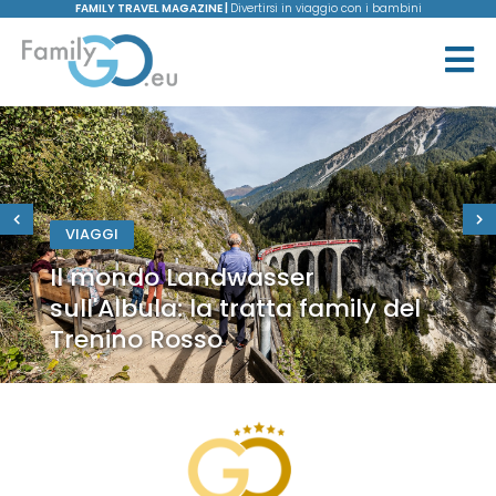
FAMILY TRAVEL MAGAZINE |
Divertirsi in viaggio con i bambini
VIAGGI
Il mondo Landwasser
sull'Albula: la tratta family del
Trenino Rosso