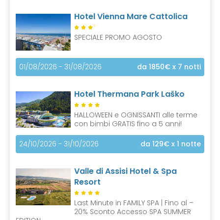
Hotel Vienna Mare Cattolica
S
SPECIALE PROMO AGOSTO
01/08/2026 - 31/08/2026
da 1850€
x 7 notti
Hotel Thermana Park Laško
HALLOWEEN e OGNISSANTI alle terme
con bimbi GRATIS fino a 5 anni!
24/10/2026 - 31/10/2026
da 129€
x 1 notte
Valle di Assisi Hotel & Spa
Resort
Last Minute in FAMILY SPA | Fino al –
20% Sconto Accesso SPA SUMMER