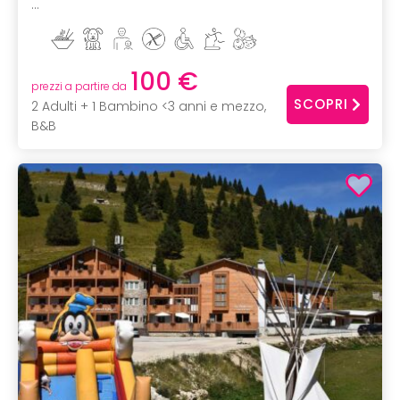
...
100 €
prezzi a partire da
SCOPRI
2 Adulti + 1 Bambino <3 anni e mezzo,
B&B