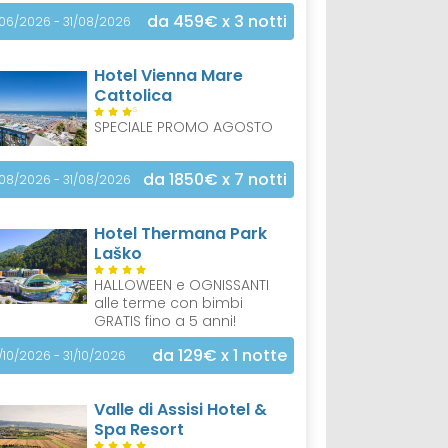
da 459€
x 3 notti
/06/2026 - 31/08/2026
Hotel Vienna Mare
Cattolica
S
SPECIALE PROMO AGOSTO
da 1850€
x 7 notti
/08/2026 - 31/08/2026
Hotel Thermana Park
Laško
HALLOWEEN e OGNISSANTI
alle terme con bimbi
GRATIS fino a 5 anni!
da 129€
x 1 notte
/10/2026 - 31/10/2026
Valle di Assisi Hotel &
Spa Resort