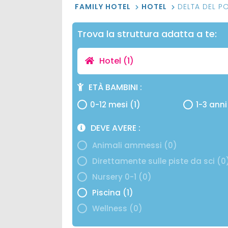
FAMILY HOTEL
HOTEL
DELTA DEL P
Trova la struttura adatta a te:
Hotel
(1)
ETÀ BAMBINI
0-12 mesi (1)
1-3 anni
DEVE AVERE
Animali ammessi (0)
Direttamente sulle piste da sci (0
Nursery 0-1 (0)
Piscina (1)
Wellness (0)