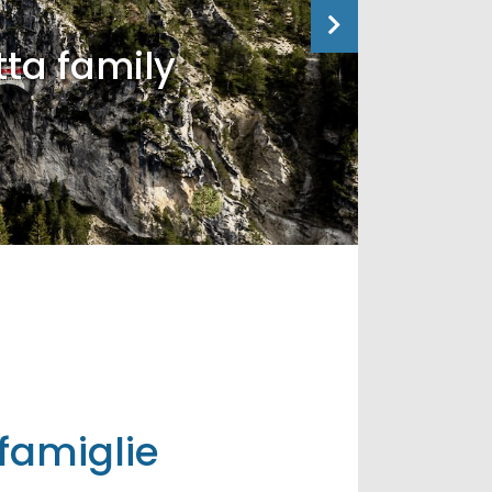
tta family
 famiglie