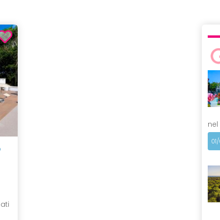
nel
01
O
ati