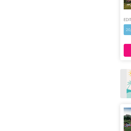
EDI
20