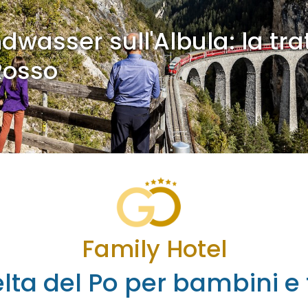
dwasser sull'Albula: la tra
Rosso
Family Hotel
lta del Po per bambini e