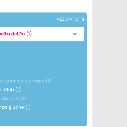
AZZERA FILTRI
elta del Po
(1)
)
rettamente sul mare (0)
ni Club (1)
 disabili (0)
nza glutine (1)