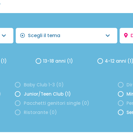
O
Scegli il tema
D
 (1)
13-18 anni (1)
4-12 anni (1
Baby Club 1-3 (0)
Di
)
Junior/Teen Club (1)
Mi
Pacchetti genitori single (0)
Per
Ristorante (0)
Se