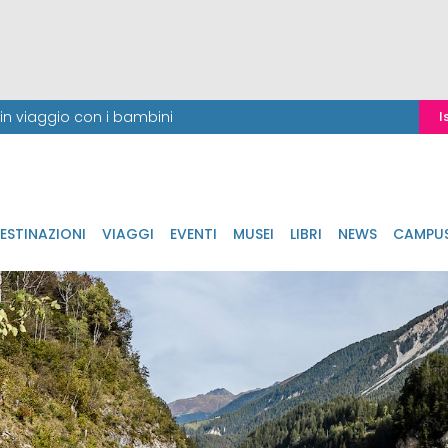
i in viaggio con i bambini
I
ESTINAZIONI
VIAGGI
EVENTI
MUSEI
LIBRI
NEWS
CAMPU