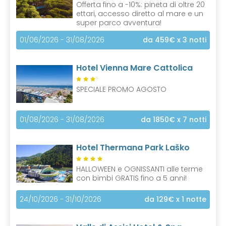
Offerta fino a -10%: pineta di oltre 20
ettari, accesso diretto al mare e un
super parco avventura!
01/06/2026 - 31/08/2026
da 459€
x 3 notti
Hotel Vienna Mare Cattolica
S
SPECIALE PROMO AGOSTO
01/08/2026 - 31/08/2026
da 1850€
x 7 notti
Hotel Thermana Park Laško
HALLOWEEN e OGNISSANTI alle terme
con bimbi GRATIS fino a 5 anni!
24/10/2026 - 31/10/2026
da 129€
x 1 notte