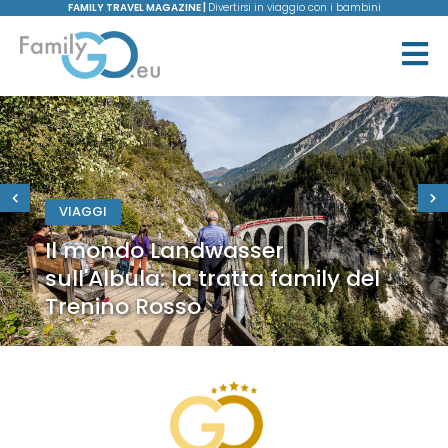
FAMILY TRAVEL MAGAZINE |
Divertirsi in viaggio con i bambini
VIAGGI
Il mondo Landwasser
sull'Albula: la tratta family del
Trenino Rosso