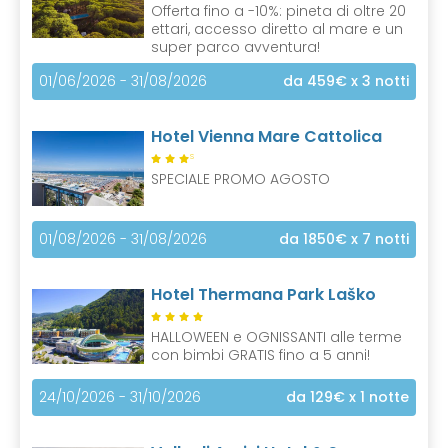
Offerta fino a -10%: pineta di oltre 20
ettari, accesso diretto al mare e un
super parco avventura!
01/06/2026 - 31/08/2026
da 459€
x 3 notti
Hotel Vienna Mare Cattolica
S
SPECIALE PROMO AGOSTO
01/08/2026 - 31/08/2026
da 1850€
x 7 notti
Hotel Thermana Park Laško
HALLOWEEN e OGNISSANTI alle terme
con bimbi GRATIS fino a 5 anni!
24/10/2026 - 31/10/2026
da 129€
x 1 notte