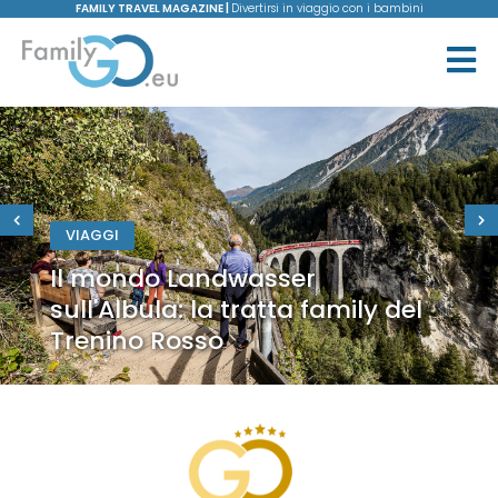
FAMILY TRAVEL MAGAZINE |
Divertirsi in viaggio con i bambini
VIAGGI
Il mondo Landwasser
sull'Albula: la tratta family del
Trenino Rosso