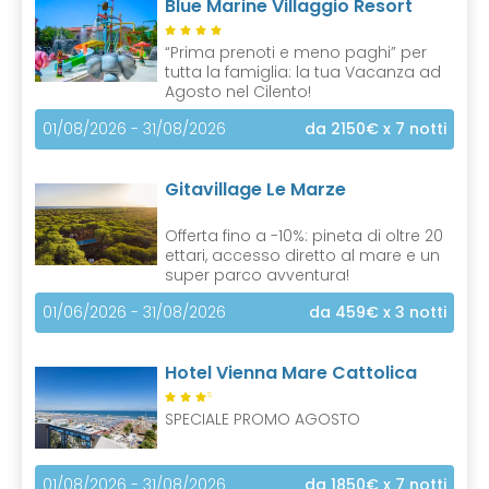
Blue Marine Villaggio Resort
“Prima prenoti e meno paghi” per
tutta la famiglia: la tua Vacanza ad
Agosto nel Cilento!
01/08/2026 - 31/08/2026
da 2150€
x 7 notti
Gitavillage Le Marze
Offerta fino a -10%: pineta di oltre 20
ettari, accesso diretto al mare e un
super parco avventura!
01/06/2026 - 31/08/2026
da 459€
x 3 notti
Hotel Vienna Mare Cattolica
S
SPECIALE PROMO AGOSTO
01/08/2026 - 31/08/2026
da 1850€
x 7 notti