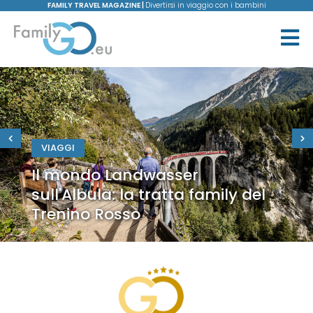
FAMILY TRAVEL MAGAZINE |
Divertirsi in viaggio con i bambini
VIAGGI
Il mondo Landwasser
sull'Albula: la tratta family del
Trenino Rosso