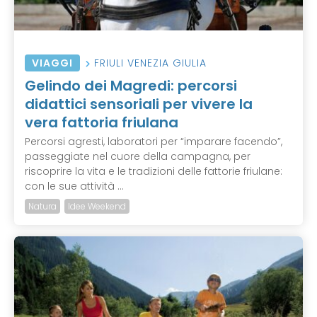
VIAGGI
FRIULI VENEZIA GIULIA
Gelindo dei Magredi: percorsi
didattici sensoriali per vivere la
vera fattoria friulana
Percorsi agresti, laboratori per “imparare facendo”,
passeggiate nel cuore della campagna, per
riscoprire la vita e le tradizioni delle fattorie friulane:
con le sue attività ...
Natura
Idee Weekend