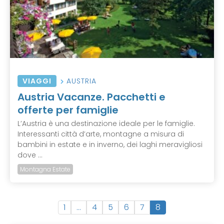
VIAGGI
AUSTRIA
Austria Vacanze. Pacchetti e
offerte per famiglie
L’Austria è una destinazione ideale per le famiglie.
Interessanti città d’arte, montagne a misura di
bambini in estate e in inverno, dei laghi meravigliosi
dove ...
Montagna Estate
(
1
…
4
5
6
7
8
c