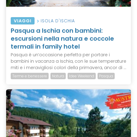
VIAGGI
ISOLA D'ISCHIA
Pasqua a Ischia con bambini:
escursioni nella natura e coccole
termali in family hotel
Pasqua è un’occasione perfetta per portare i
bambini in vacanza a Ischia, con le sue temperature
miti e i meravigliosi colori della primavera, ancor di ...
Terme e benessere
Natura
Idee Weekend
Pasqua