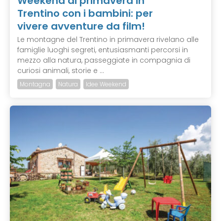
Weekend di primavera in
Trentino con i bambini: per
vivere avventure da film!
Le montagne del Trentino in primavera rivelano alle
famiglie luoghi segreti, entusiasmanti percorsi in
mezzo alla natura, passeggiate in compagnia di
curiosi animali, storie e ...
Montagna
Natura
Idee Weekend