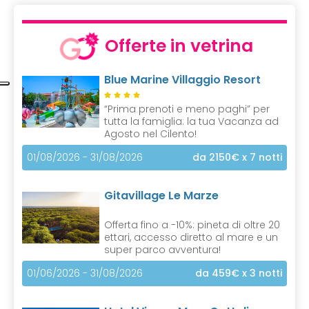
u
r
r
Offerte in vetrina
e
n
Blue Marine Villaggio Resort
t
)
“Prima prenoti e meno paghi” per
tutta la famiglia: la tua Vacanza ad
Agosto nel Cilento!
01/08/2026 - 31/08/2026
da 2150€
x 7 notti
Gitavillage Le Marze
Offerta fino a -10%: pineta di oltre 20
ettari, accesso diretto al mare e un
super parco avventura!
01/06/2026 - 31/08/2026
da 459€
x 3 notti