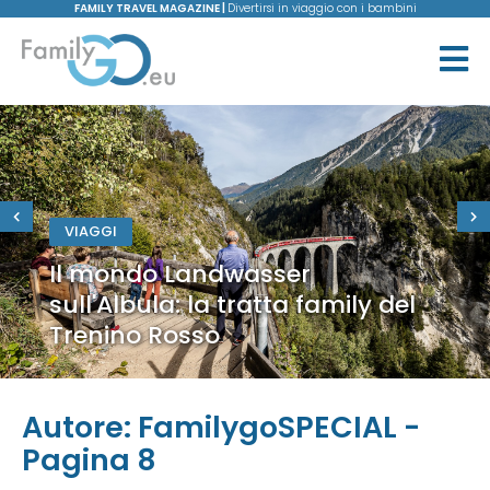
FAMILY TRAVEL MAGAZINE |
Divertirsi in viaggio con i bambini
VIAGGI
Il mondo Landwasser
sull'Albula: la tratta family del
Trenino Rosso
Autore:
FamilygoSPECIAL
-
Pagina 8