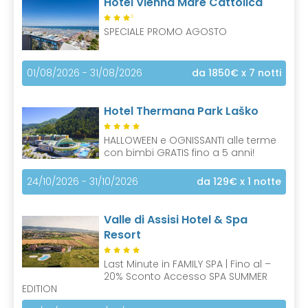
Hotel Vienna Mare Cattolica
S
SPECIALE PROMO AGOSTO
01/08/2026 - 31/08/2026
da 1850€
x 7 notti
Hotel Thermana Park Laško
HALLOWEEN e OGNISSANTI alle terme
con bimbi GRATIS fino a 5 anni!
24/10/2026 - 31/10/2026
da 129€
x 1 notte
Valle di Assisi Hotel & Spa
Resort
Last Minute in FAMILY SPA | Fino al –
20% Sconto Accesso SPA SUMMER
EDITION