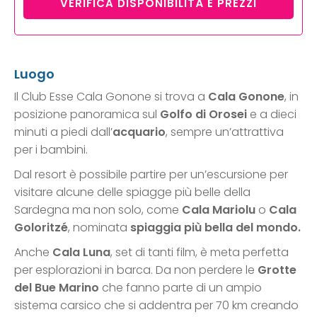
VERIFICA DISPONIBILITÀ E PREZZI
Luogo
Il Club Esse Cala Gonone si trova a
Cala Gonone
, in
posizione panoramica sul
Golfo di Orosei
e a dieci
minuti a piedi dall’
acquario
, sempre un’attrattiva
per i bambini.
Dal resort è possibile partire per un’escursione per
visitare alcune delle spiagge più belle della
Sardegna ma non solo, come
Cala Mariolu
o
Cala
Goloritzé
, nominata
spiaggia più bella del mondo.
Anche
Cala Luna
, set di tanti film, è meta perfetta
per esplorazioni in barca. Da non perdere le
Grotte
del Bue Marino
che fanno parte di un ampio
sistema carsico che si addentra per 70 km creando