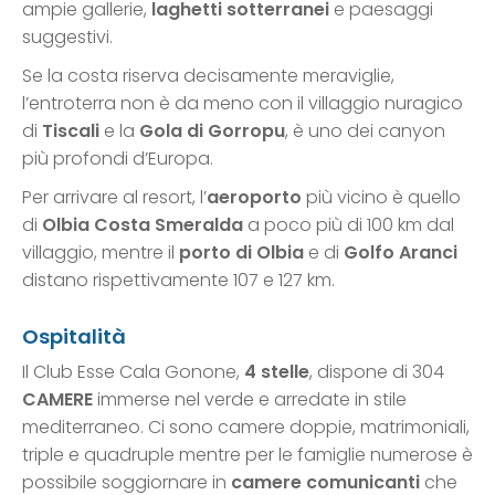
ampie gallerie,
laghetti sotterranei
e paesaggi
suggestivi.
Se la costa riserva decisamente meraviglie,
l’entroterra non è da meno con il villaggio nuragico
di
Tiscali
e la
Gola di Gorropu
, è uno dei canyon
più profondi d’Europa.
Per arrivare al resort, l’
aeroporto
più vicino è quello
di
Olbia Costa Smeralda
a poco più di 100 km dal
villaggio, mentre il
porto di Olbia
e di
Golfo Aranci
distano rispettivamente 107 e 127 km.
Ospitalità
Il Club Esse Cala Gonone,
4 stelle
, dispone di 304
CAMERE
immerse nel verde e arredate in stile
mediterraneo. Ci sono camere doppie, matrimoniali,
triple e quadruple mentre per le famiglie numerose è
possibile soggiornare in
camere comunicanti
che