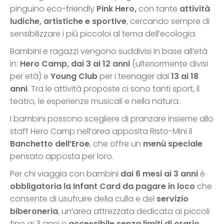
pinguino eco-friendly
Pink Hero,
con tante
attività
ludiche, artistiche e sportive
, cercando sempre di
sensibilizzare i più piccoloi al tema dell’ecologia.
Bambini e ragazzi vengono suddivisi in base all’età
in:
Hero Camp, dai 3 ai 12 anni
(ulteriormente divisi
per età) e
Young Club
per i teenager dai
13 ai 18
anni
. Tra le attività proposte ci sono tanti sport, il
teatro, le esperienze musicali e nella natura.
I bambini possono scegliere di pranzare insieme allo
staff Hero Camp nell’area apposita Risto-Mini il
Banchetto dell’Eroe
, che offre un
menù speciale
pensato apposta per loro.
Per chi viaggia con bambini
dai 6 mesi ai 3 anni
è
obbligatoria la
Infant Card
da pagare in loco
che
consente di usufruire della culla e del
servizio
biberoneria
, un’area attrezzata dedicata ai piccoli
fino ai 3 anni e
accessibile senza limiti di orario
,