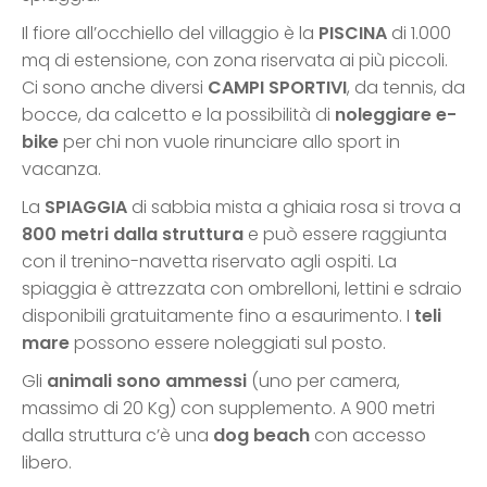
Il fiore all’occhiello del villaggio è la
PISCINA
di 1.000
mq di estensione, con zona riservata ai più piccoli.
Ci sono anche diversi
CAMPI SPORTIVI
, da tennis, da
bocce, da calcetto e la possibilità di
noleggiare e-
bike
per chi non vuole rinunciare allo sport in
vacanza.
La
SPIAGGIA
di sabbia mista a ghiaia rosa si trova a
800 metri dalla struttura
e può essere raggiunta
con il trenino-navetta riservato agli ospiti. La
spiaggia è attrezzata con ombrelloni, lettini e sdraio
disponibili gratuitamente fino a esaurimento. I
teli
mare
possono essere noleggiati sul posto.
Gli
animali sono ammessi
(uno per camera,
massimo di 20 Kg) con supplemento. A 900 metri
dalla struttura c’è una
dog beach
con accesso
libero.