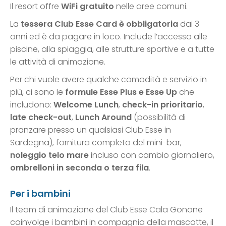
Il resort offre
WiFi gratuito
nelle aree comuni.
La
tessera Club Esse Card è obbligatoria
dai 3
anni ed è da pagare in loco. Include l’accesso alle
piscine, alla spiaggia, alle strutture sportive e a tutte
le attività di animazione.
Per chi vuole avere qualche comodità e servizio in
più, ci sono le
formule Esse Plus e Esse Up
che
includono:
Welcome Lunch
,
check-in prioritario
,
late check-out
,
Lunch Around
(possibilità di
pranzare presso un qualsiasi Club Esse in
Sardegna), fornitura completa del mini-bar,
noleggio telo mare
incluso con cambio giornaliero,
ombrelloni in seconda o terza fila
.
Per i bambini
Il team di animazione del Club Esse Cala Gonone
coinvolge i bambini in compagnia della mascotte, il