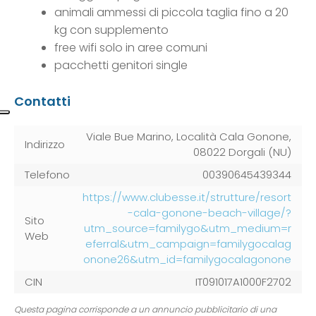
animali ammessi di piccola taglia fino a 20
kg con supplemento
free wifi solo in aree comuni
pacchetti genitori single
Contatti
Viale Bue Marino, Località Cala Gonone,
Indirizzo
08022 Dorgali (NU)
Telefono
00390645439344
https://www.clubesse.it/strutture/resort
-cala-gonone-beach-village/?
Sito
utm_source=familygo&utm_medium=r
Web
eferral&utm_campaign=familygocalag
onone26&utm_id=familygocalagonone
CIN
IT091017A1000F2702
Questa pagina corrisponde a un annuncio pubblicitario di una