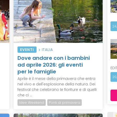
24
EVENTI
ITALIA
Dove andare con i bambini
ad aprile 2026: gli eventi
EDI
per le famiglie
20
Aprile è il mese della primavera che entra
nel vivo e dell'esplosione della natura. Dei
festival che celebrano le fioriture e di quelli
che ci ...
Idee Weekend
Ponti di primavera