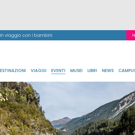
i in viaggio con i bambini
I
ESTINAZIONI
VIAGGI
EVENTI
MUSEI
LIBRI
NEWS
CAMPU