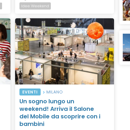
a
Idee Weekend
EVENTI
MILANO
Un sogno lungo un
weekend! Arriva il Salone
del Mobile da scoprire con i
bambini