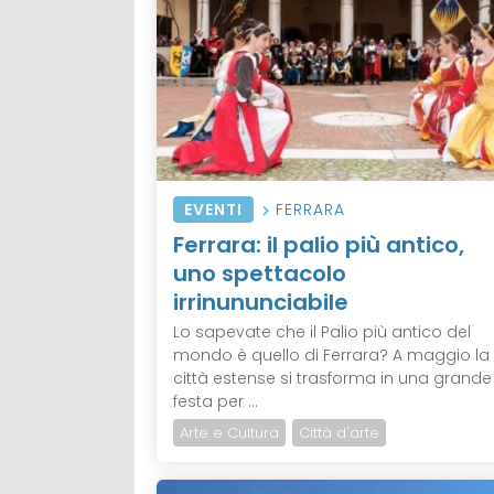
EVENTI
FERRARA
Ferrara: il palio più antico,
uno spettacolo
irrinununciabile
Lo sapevate che il Palio più antico del
mondo è quello di Ferrara? A maggio la
città estense si trasforma in una grande
festa per ...
Arte e Cultura
Città d'arte