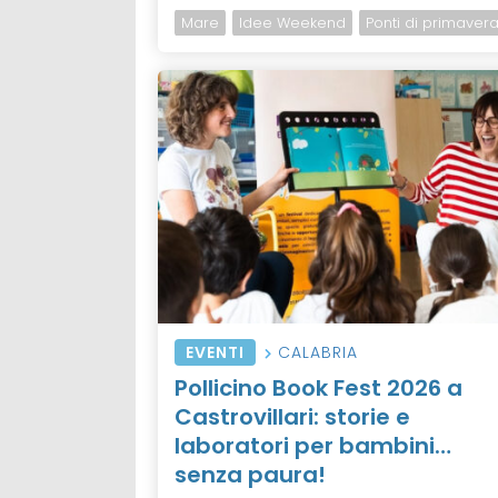
Mare
Idee Weekend
Ponti di primaver
EVENTI
CALABRIA
Pollicino Book Fest 2026 a
Castrovillari: storie e
laboratori per bambini…
senza paura!