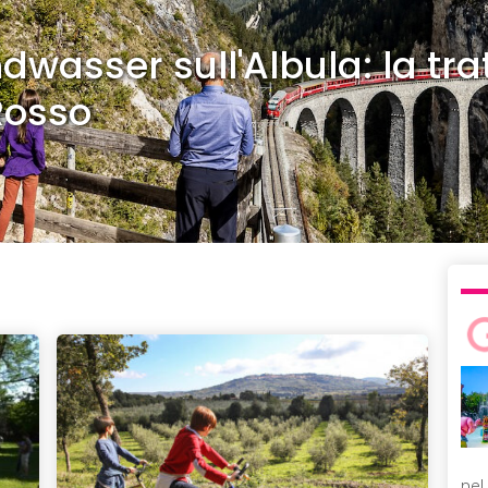
dwasser sull'Albula: la tra
Rosso
nel