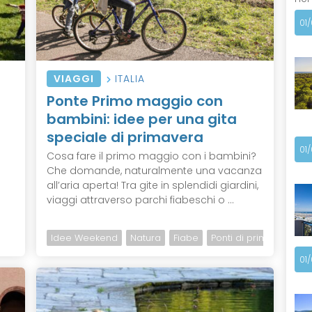
01
VIAGGI
ITALIA
Ponte Primo maggio con
bambini: idee per una gita
speciale di primavera
01
Cosa fare il primo maggio con i bambini?
Che domande, naturalmente una vacanza
all’aria aperta! Tra gite in splendidi giardini,
viaggi attraverso parchi fiabeschi o ...
Idee Weekend
Natura
Fiabe
Ponti di primavera
01