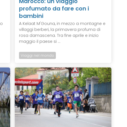
Marocco: un viaggio
profumato da fare con i
bambini
io
A Kelaat M'Gouna, in mezzo a montagne e
villaggi berberi, la primavera profuma di
o
rosa damascena. Tra fine aprile e inizio
maggio il paese si ...
Viaggi nel mondo