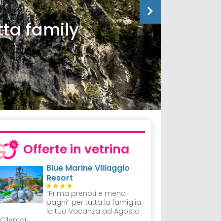
tta family
Offerte in vetrina
Blue Marine Villaggio
Resort
“Prima prenoti e meno
paghi” per tutta la famiglia:
la tua Vacanza ad Agosto
 Cilento!