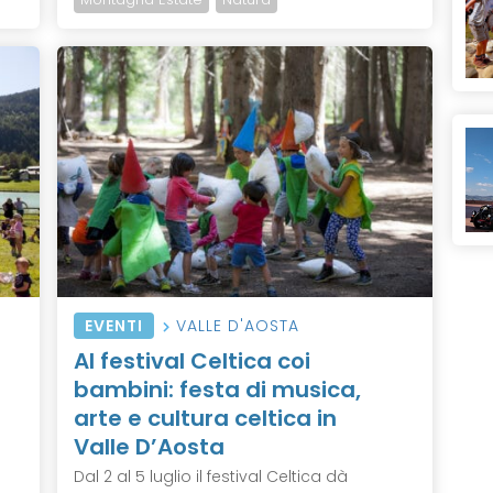
EVENTI
VALLE D'AOSTA
Al festival Celtica coi
bambini: festa di musica,
arte e cultura celtica in
Valle D’Aosta
Dal 2 al 5 luglio il festival Celtica dà