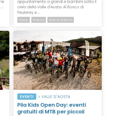
ene
appuntamento a grandi e bambini sotto il
..
cielo della Valle d'Aosta. Al Bosco di
Peuterey e ...
Fiabe
Natura
Arte e Cultura
EVENTI
VALLE D'AOSTA
Pila Kids Open Day: eventi
gratuiti di MTB per piccoli