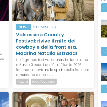
01
NEWS
LOMBARDIA
Valsassina Country
Festival: rivive il mito dei
cowboy e della frontiera.
01
Madrina Natalia Estrada!
ma
ico
Il più grande festival country italiano torna
a Barzio (Lecco) dal 10 al 12 luglio 2026
facendo incontrare lo spirito della frontiera
americana e quello ...
Natura
Idee Weekend
01