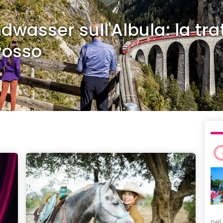
dwasser sull'Albula: la tra
Rosso
nel