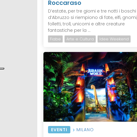
Roccaraso
D’estate, per tre giorni e tre notti i boschi
d’Abruzzo si riempiono di fate, elfi, gnomi
folletti, troll, unicorni e altre creature
fantastiche per la ...
Fiabe
Arte e Cultura
Idee Weekend
EVENTI
MILANO