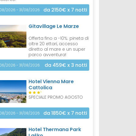
da 2150€
x 7 notti
/08/2026 - 31/08/2026
Gitavillage Le Marze
Offerta fino a -10%: pineta di
oltre 20 ettari, accesso
diretto al mare e un super
parco avventura!
da 459€
x 3 notti
/06/2026 - 31/08/2026
Hotel Vienna Mare
Cattolica
S
SPECIALE PROMO AGOSTO
da 1850€
x 7 notti
/08/2026 - 31/08/2026
Hotel Thermana Park
Laško