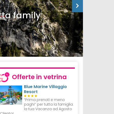
tta family
Offerte in vetrina
Blue Marine Villaggio
Resort
“Prima prenoti e meno
paghi” per tutta la famiglia:
la tua Vacanza ad Agosto
 Cilento!