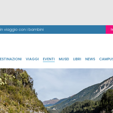
i in viaggio con i bambini
I
ESTINAZIONI
VIAGGI
EVENTI
MUSEI
LIBRI
NEWS
CAMPU