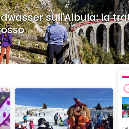
dwasser sull'Albula: la tra
Rosso
nel