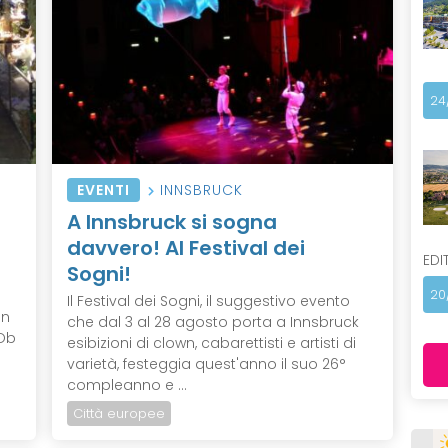
24
EVENTI
INNSBRUCK
A Innsbruck si sogna
davvero! Al Festival dei
EDI
Sogni!
20
Il Festival dei Sogni, il suggestivo evento
un
che dal 3 al 28 agosto porta a Innsbruck
Ob
esibizioni di clown, cabarettisti e artisti di
varietà, festeggia quest'anno il suo 26°
compleanno e ...
Città europee