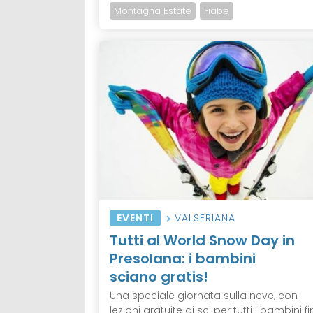
Montagna Estate
Fiabe
EVENTI
VALSERIANA
Tutti al World Snow Day in
Presolana: i bambini
sciano gratis!
Una speciale giornata sulla neve, con
lezioni gratuite di sci per tutti i bambini f