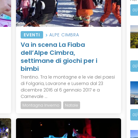
01
EVENTI
ALPE CIMBRA
Va in scena La Fiaba
dell’Alpe Cimbra,
settimane di giochi per i
01
bimbi
e
Trentino. Tra le montagne e le vie dei paesi
di Folgaria, Lavarone e Luserna dal 23
dicembre 2016 al 6 gennaio 2017 e a
Carnevale ...
Montagna Inverno
Natale
01