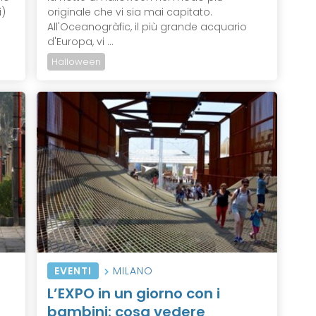
i)
originale che vi sia mai capitato.
All'Oceanogràfic, il più grande acquario
d'Europa, vi ...
Halloween
EVENTI
MILANO
L’EXPO in un giorno con i
bambini: cosa vedere