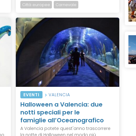
Città europee
Carnevale
EVENTI
VALENCIA
Halloween a Valencia: due
notti speciali per le
famiglie all’Oceanografico
A Valencia potete quest'anno trascorrere
ino
la notte di Halloween nel modo più