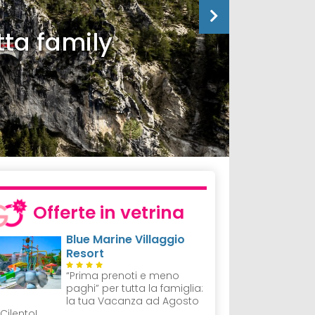
tta family
Offerte in vetrina
Blue Marine Villaggio
Resort
“Prima prenoti e meno
paghi” per tutta la famiglia:
la tua Vacanza ad Agosto
 Cilento!