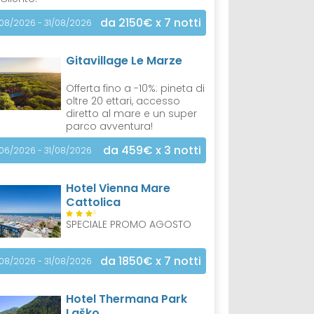
da 2150€
x 7 notti
/08/2026 - 31/08/2026
Gitavillage Le Marze
Offerta fino a -10%: pineta di
oltre 20 ettari, accesso
diretto al mare e un super
parco avventura!
da 459€
x 3 notti
/06/2026 - 31/08/2026
Hotel Vienna Mare
Cattolica
S
SPECIALE PROMO AGOSTO
da 1850€
x 7 notti
/08/2026 - 31/08/2026
Hotel Thermana Park
Laško