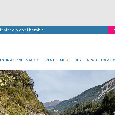
i in viaggio con i bambini
I
ESTINAZIONI
VIAGGI
EVENTI
MUSEI
LIBRI
NEWS
CAMPU