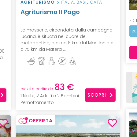
AGRITURISMO
ITALIA
,
BASILICATA
Agriturismo Il Pago
EDI
La masseria, circondata dalla campagna
20
lucana, è situata nel cuore del
metapontino, a circa 8 km dal Mar Jonio e
a 75 km da Matera ...
200
ia
83 €
prezzi a partire da
SCOPRI
1 Notte, 2 Adulti e 2 Bambini,
Pernottamento
OFFERTA