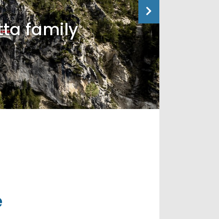
tta family
e