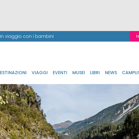
i in viaggio con i bambini
I
ESTINAZIONI
VIAGGI
EVENTI
MUSEI
LIBRI
NEWS
CAMPU