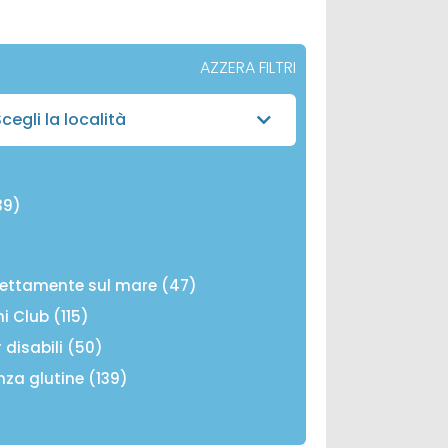
AZZERA FILTRI
cegli la località
39)
rettamente sul mare (47)
ni Club (115)
r disabili (50)
nza glutine (139)