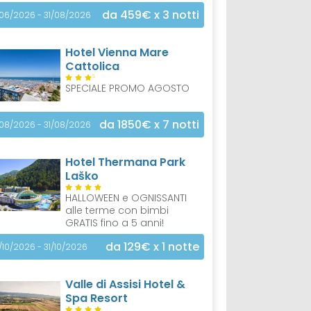
da 459€
x 3 notti
/06/2026 - 31/08/2026
Hotel Vienna Mare
Cattolica
S
SPECIALE PROMO AGOSTO
da 1850€
x 7 notti
/08/2026 - 31/08/2026
Hotel Thermana Park
Laško
HALLOWEEN e OGNISSANTI
alle terme con bimbi
GRATIS fino a 5 anni!
da 129€
x 1 notte
/10/2026 - 31/10/2026
Valle di Assisi Hotel &
Spa Resort