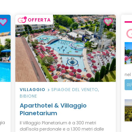
OFFERTA
nel
01
VILLAGGIO
SPIAGGE DEL VENETO
,
BIBIONE
Aparthotel & Villaggio
Planetarium
gia
Il Villaggio Planetarium è a 300 metri
dall'isola perdonale e a 1.300 metri dalle