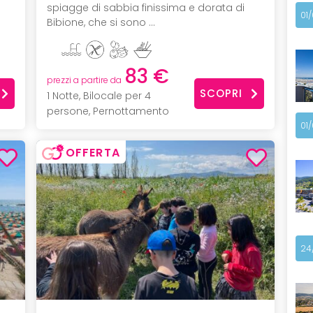
spiagge di sabbia finissima e dorata di
01
Bibione, che si sono ...
83 €
prezzi a partire da
SCOPRI
1 Notte, Bilocale per 4
persone, Pernottamento
01
OFFERTA
24