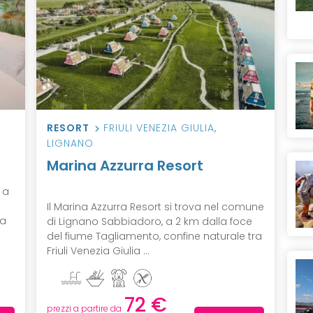
RESORT
FRIULI VENEZIA GIULIA
,
LIGNANO
Marina Azzurra Resort
, a
Il Marina Azzurra Resort si trova nel comune
 a
di Lignano Sabbiadoro, a 2 km dalla foce
del fiume Tagliamento, confine naturale tra
Friuli Venezia Giulia ...
72 €
prezzi a partire da