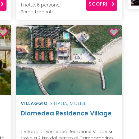
SCOPRI
1 notte, 6 persone,
Pernottamento
VILLAGGIO
ITALIA
,
MOLISE
Diomedea Residence Village
Il villaggio Diomedea Residence Village si
ata
trova a 2 km dal centro di Campomarino