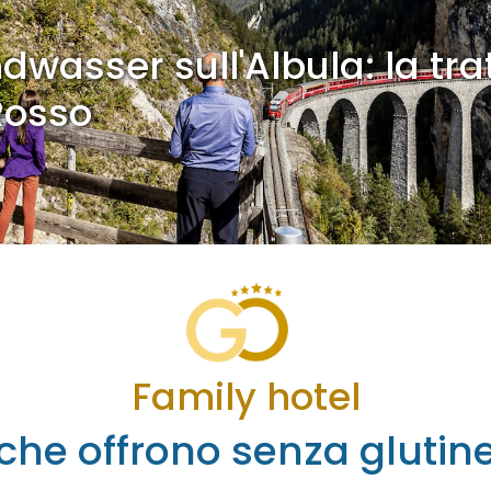
dwasser sull'Albula: la tra
Rosso
Family hotel
che offrono senza glutin