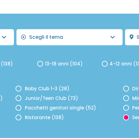
Scegli il tema
S
 (138)
13-18 anni (104)
4-12 anni (1
Baby Club 1-3 (28)
Di
5)
Junior/Teen Club (73)
Mi
Pacchetti genitori single (52)
Pe
Ristorante (138)
Se