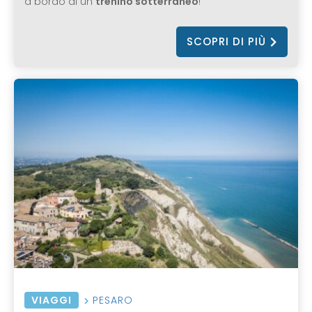
a bordo di un
trenino sotterraneo
!
SCOPRI DI PIÙ
VIAGGI
PESARO