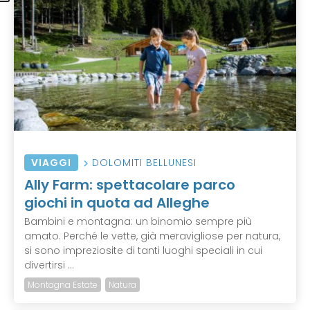
VIAGGI
DOLOMITI BELLUNESI
Ally Farm: spettacolare parco
giochi in quota ad Alleghe
Bambini e montagna: un binomio sempre più
amato. Perché le vette, già meravigliose per natura,
si sono impreziosite di tanti luoghi speciali in cui
divertirsi ...
Montagna Estate
Natura