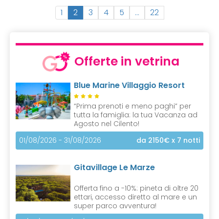
(
1
2
3
4
5
…
22
c
u
r
r
Offerte in vetrina
e
n
Blue Marine Villaggio Resort
t
)
“Prima prenoti e meno paghi” per
tutta la famiglia: la tua Vacanza ad
Agosto nel Cilento!
01/08/2026 - 31/08/2026
da 2150€
x 7 notti
Gitavillage Le Marze
Offerta fino a -10%: pineta di oltre 20
ettari, accesso diretto al mare e un
super parco avventura!