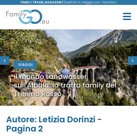
FAMILY TRAVEL MAGAZINE |
Divertirsi in viaggio con i bambini
VIAGGI
Il mondo Landwasser
sull'Albula: la tratta family del
Trenino Rosso
Autore:
Letizia Dorinzi
-
Pagina 2