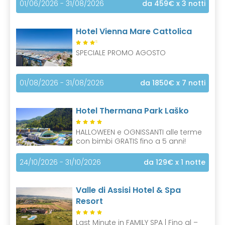
01/06/2026 - 31/08/2026
da 459€
x 3 notti
Hotel Vienna Mare Cattolica
S
SPECIALE PROMO AGOSTO
01/08/2026 - 31/08/2026
da 1850€
x 7 notti
Hotel Thermana Park Laško
HALLOWEEN e OGNISSANTI alle terme
con bimbi GRATIS fino a 5 anni!
24/10/2026 - 31/10/2026
da 129€
x 1 notte
Valle di Assisi Hotel & Spa
Resort
Last Minute in FAMILY SPA | Fino al –