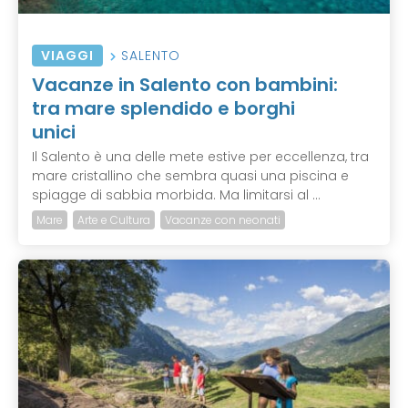
VIAGGI
SALENTO
Vacanze in Salento con bambini:
tra mare splendido e borghi
unici
Il Salento è una delle mete estive per eccellenza, tra
mare cristallino che sembra quasi una piscina e
spiagge di sabbia morbida. Ma limitarsi al ...
Mare
Arte e Cultura
Vacanze con neonati